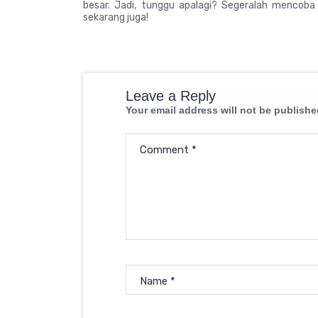
besar. Jadi, tunggu apalagi? Segeralah menco
sekarang juga!
Leave a Reply
Your email address will not be publishe
Comment
*
Name
*