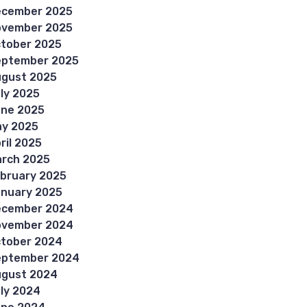
ecember 2025
ovember 2025
tober 2025
eptember 2025
gust 2025
ly 2025
ne 2025
y 2025
ril 2025
rch 2025
bruary 2025
nuary 2025
ecember 2024
ovember 2024
tober 2024
eptember 2024
gust 2024
ly 2024