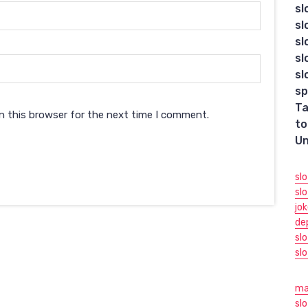
sl
sl
sl
sl
sl
s
Ta
n this browser for the next time I comment.
to
Un
slo
sl
jo
de
sl
sl
ma
sl