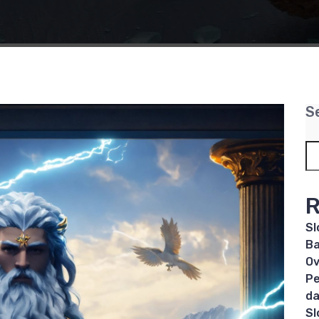
S
R
Sl
Ba
Ov
Pe
da
Sl