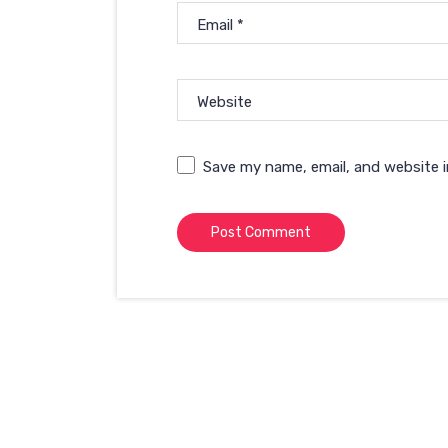
Email
*
Website
Save my name, email, and website i