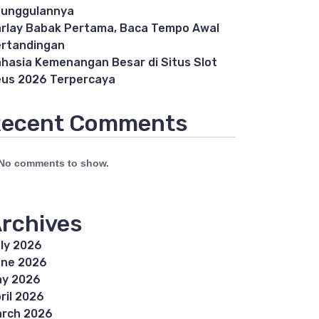
unggulannya
rlay Babak Pertama, Baca Tempo Awal
rtandingan
hasia Kemenangan Besar di Situs Slot
us 2026 Terpercaya
ecent Comments
No comments to show.
rchives
ly 2026
ne 2026
y 2026
ril 2026
rch 2026