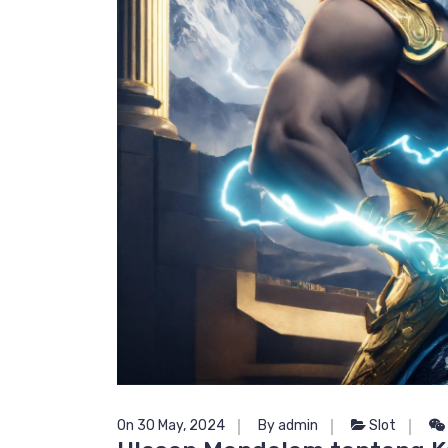
On 30 May, 2024
By admin
Slot