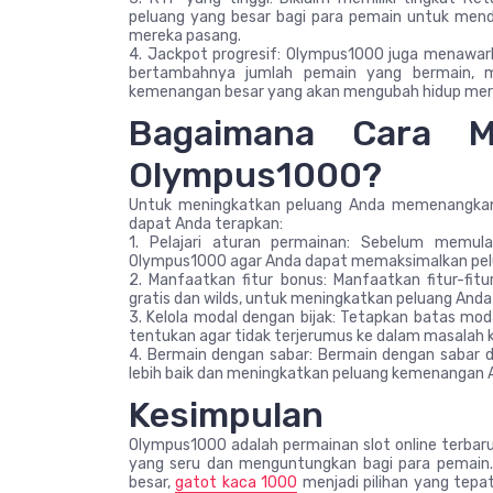
peluang yang besar bagi para pemain untuk mend
mereka pasang.
4. Jackpot progresif: Olympus1000 juga menawark
bertambahnya jumlah pemain yang bermain, 
kemenangan besar yang akan mengubah hidup mer
Bagaimana Cara M
Olympus1000?
Untuk meningkatkan peluang Anda memenangkan 
dapat Anda terapkan:
1. Pelajari aturan permainan: Sebelum memul
Olympus1000 agar Anda dapat memaksimalkan pe
2. Manfaatkan fitur bonus: Manfaatkan fitur-fit
gratis dan wilds, untuk meningkatkan peluang And
3. Kelola modal dengan bijak: Tetapkan batas mod
tentukan agar tidak terjerumus ke dalam masalah 
4. Bermain dengan sabar: Bermain dengan saba
lebih baik dan meningkatkan peluang kemenangan 
Kesimpulan
Olympus1000 adalah permainan slot online terba
yang seru dan menguntungkan bagi para pemain.
besar,
gatot kaca 1000
menjadi pilihan yang tepat