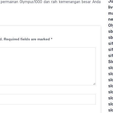
Ju
ba permainan Olympus1000 dan raih kemenangan besar Anda
li
ma
n
Ol
sb
s
d.
Required fields are marked
*
si
si
si
Sl
sl
sl
sl
sl
sl
sl
sl
sl