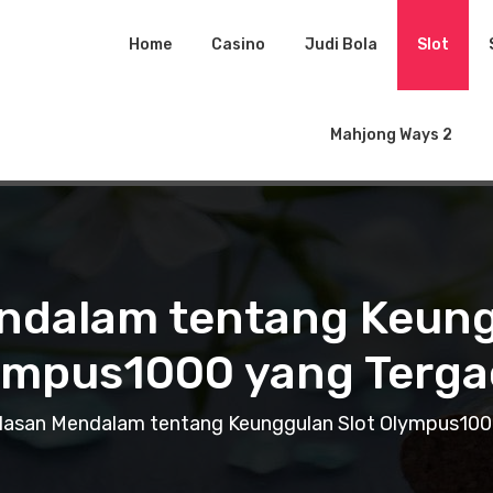
Home
Casino
Judi Bola
Slot
Mahjong Ways 2
ndalam tentang Keung
ympus1000 yang Terga
lasan Mendalam tentang Keunggulan Slot Olympus100