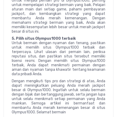
Untuk menjadi pemain pro di Olympus1000, penting
untuk mempelajari strategi bermain yang baik. Pelajari
aturan main dari setiap game, pahami pembayaran
jackpot, dan kembangkan strategi yang dapat
membantu Anda meraih kemenangan. Dengan
memahami strategi bermain yang baik, Anda akan
memiliki kesempatan lebih besar untuk meraih jackpot
besar di situs ini.
5. Pilih situs Olympus1000 terbaik
Untuk bermain dengan nyaman dan tenang, pastikan
untuk memilih situs Olympus1000 terbaik dan
terpercaya. Lihat ulasan dari pemain lain, periksa
reputasi situs, dan pastikan situs tersebut memiliki
lisensi resmi. Dengan memilih situs Olympus1000
terbaik, Anda dapat menikmati permainan dengan
aman dan nyaman tanpa khawatir tentang keamanan
data pribadi Anda.
Dengan mengikuti tips pro dan strategi di atas, Anda
dapat meningkatkan peluang Anda meraih jackpot
besar di Olympus1000. Ingatlah untuk selalu bermain
dengan bijak dan bertanggung jawab, serta jangan lupa
untuk selalu menikmati setiap permainan yang Anda
mainkan. Semoga artikel ini bermanfaat dan
membantu Anda meraih kemenangan besar di situs
Olympus1000. Selamat bermain