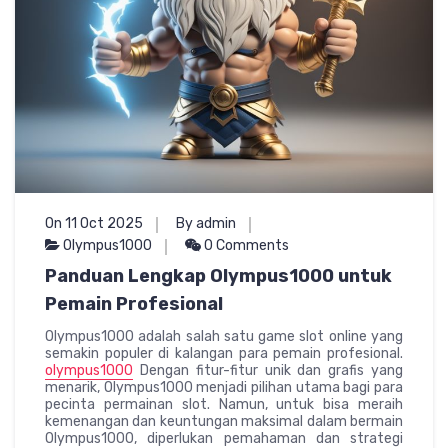
On 11 Oct 2025
By admin
Olympus1000
0 Comments
Panduan Lengkap Olympus1000 untuk
Pemain Profesional
Olympus1000 adalah salah satu game slot online yang
semakin populer di kalangan para pemain profesional.
olympus1000
Dengan fitur-fitur unik dan grafis yang
menarik, Olympus1000 menjadi pilihan utama bagi para
pecinta permainan slot. Namun, untuk bisa meraih
kemenangan dan keuntungan maksimal dalam bermain
Olympus1000, diperlukan pemahaman dan strategi