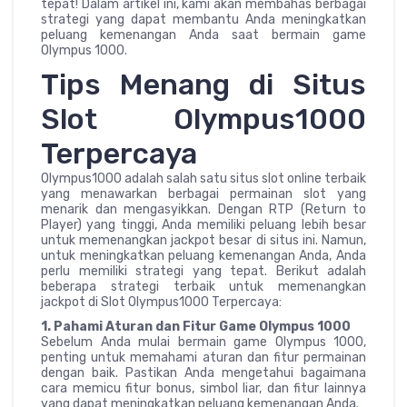
tepat! Dalam artikel ini, kami akan membahas berbagai
strategi yang dapat membantu Anda meningkatkan
peluang kemenangan Anda saat bermain game
Olympus 1000.
Tips Menang di Situs
Slot Olympus1000
Terpercaya
Olympus1000 adalah salah satu situs slot online terbaik
yang menawarkan berbagai permainan slot yang
menarik dan mengasyikkan. Dengan RTP (Return to
Player) yang tinggi, Anda memiliki peluang lebih besar
untuk memenangkan jackpot besar di situs ini. Namun,
untuk meningkatkan peluang kemenangan Anda, Anda
perlu memiliki strategi yang tepat. Berikut adalah
beberapa strategi terbaik untuk memenangkan
jackpot di Slot Olympus1000 Terpercaya:
1. Pahami Aturan dan Fitur Game Olympus 1000
Sebelum Anda mulai bermain game Olympus 1000,
penting untuk memahami aturan dan fitur permainan
dengan baik. Pastikan Anda mengetahui bagaimana
cara memicu fitur bonus, simbol liar, dan fitur lainnya
yang dapat meningkatkan peluang kemenangan Anda.