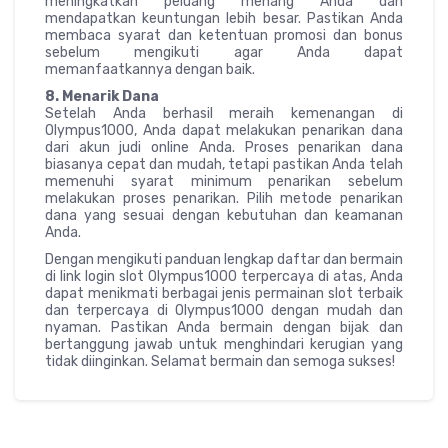
meningkatkan peluang menang Anda dan
mendapatkan keuntungan lebih besar. Pastikan Anda
membaca syarat dan ketentuan promosi dan bonus
sebelum mengikuti agar Anda dapat
memanfaatkannya dengan baik.
8. Menarik Dana
Setelah Anda berhasil meraih kemenangan di
Olympus1000, Anda dapat melakukan penarikan dana
dari akun judi online Anda. Proses penarikan dana
biasanya cepat dan mudah, tetapi pastikan Anda telah
memenuhi syarat minimum penarikan sebelum
melakukan proses penarikan. Pilih metode penarikan
dana yang sesuai dengan kebutuhan dan keamanan
Anda.
Dengan mengikuti panduan lengkap daftar dan bermain
di link login slot Olympus1000 terpercaya di atas, Anda
dapat menikmati berbagai jenis permainan slot terbaik
dan terpercaya di Olympus1000 dengan mudah dan
nyaman. Pastikan Anda bermain dengan bijak dan
bertanggung jawab untuk menghindari kerugian yang
tidak diinginkan. Selamat bermain dan semoga sukses!