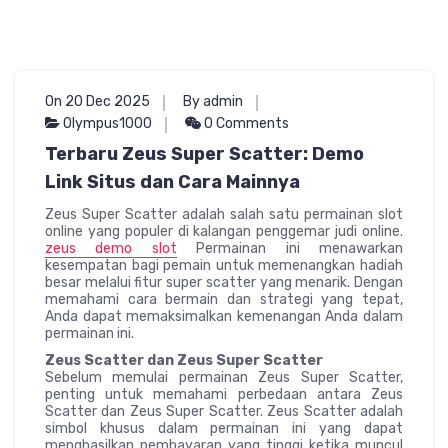
On 20 Dec 2025
By admin
Olympus1000
0 Comments
Terbaru Zeus Super Scatter: Demo
Link Situs dan Cara Mainnya
Zeus Super Scatter adalah salah satu permainan slot
online yang populer di kalangan penggemar judi online.
zeus demo slot
Permainan ini menawarkan
kesempatan bagi pemain untuk memenangkan hadiah
besar melalui fitur super scatter yang menarik. Dengan
memahami cara bermain dan strategi yang tepat,
Anda dapat memaksimalkan kemenangan Anda dalam
permainan ini.
Zeus Scatter dan Zeus Super Scatter
Sebelum memulai permainan Zeus Super Scatter,
penting untuk memahami perbedaan antara Zeus
Scatter dan Zeus Super Scatter. Zeus Scatter adalah
simbol khusus dalam permainan ini yang dapat
menghasilkan pembayaran yang tinggi ketika muncul