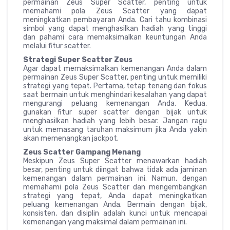
permainan Zeus Super Scatter, penting untuk
memahami pola Zeus Scatter yang dapat
meningkatkan pembayaran Anda. Cari tahu kombinasi
simbol yang dapat menghasilkan hadiah yang tinggi
dan pahami cara memaksimalkan keuntungan Anda
melalui fitur scatter.
Strategi Super Scatter Zeus
Agar dapat memaksimalkan kemenangan Anda dalam
permainan Zeus Super Scatter, penting untuk memiliki
strategi yang tepat. Pertama, tetap tenang dan fokus
saat bermain untuk menghindari kesalahan yang dapat
mengurangi peluang kemenangan Anda. Kedua,
gunakan fitur super scatter dengan bijak untuk
menghasilkan hadiah yang lebih besar. Jangan ragu
untuk memasang taruhan maksimum jika Anda yakin
akan memenangkan jackpot.
Zeus Scatter Gampang Menang
Meskipun Zeus Super Scatter menawarkan hadiah
besar, penting untuk diingat bahwa tidak ada jaminan
kemenangan dalam permainan ini. Namun, dengan
memahami pola Zeus Scatter dan mengembangkan
strategi yang tepat, Anda dapat meningkatkan
peluang kemenangan Anda. Bermain dengan bijak,
konsisten, dan disiplin adalah kunci untuk mencapai
kemenangan yang maksimal dalam permainan ini.