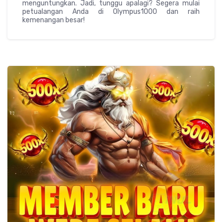
menguntungkan. Jadi, tunggu apalagi? Segera mulai
petualangan Anda di Olympus1000 dan raih
kemenangan besar!