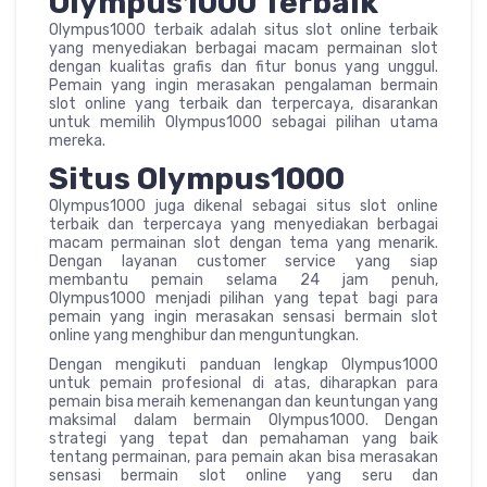
Olympus1000 Terbaik
Olympus1000 terbaik adalah situs slot online terbaik
yang menyediakan berbagai macam permainan slot
dengan kualitas grafis dan fitur bonus yang unggul.
Pemain yang ingin merasakan pengalaman bermain
slot online yang terbaik dan terpercaya, disarankan
untuk memilih Olympus1000 sebagai pilihan utama
mereka.
Situs Olympus1000
Olympus1000 juga dikenal sebagai situs slot online
terbaik dan terpercaya yang menyediakan berbagai
macam permainan slot dengan tema yang menarik.
Dengan layanan customer service yang siap
membantu pemain selama 24 jam penuh,
Olympus1000 menjadi pilihan yang tepat bagi para
pemain yang ingin merasakan sensasi bermain slot
online yang menghibur dan menguntungkan.
Dengan mengikuti panduan lengkap Olympus1000
untuk pemain profesional di atas, diharapkan para
pemain bisa meraih kemenangan dan keuntungan yang
maksimal dalam bermain Olympus1000. Dengan
strategi yang tepat dan pemahaman yang baik
tentang permainan, para pemain akan bisa merasakan
sensasi bermain slot online yang seru dan