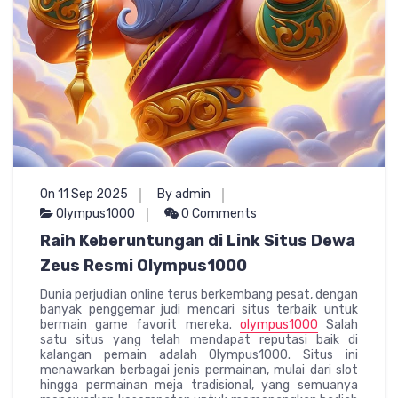
On 11 Sep 2025
By admin
Olympus1000
0 Comments
Raih Keberuntungan di Link Situs Dewa
Zeus Resmi Olympus1000
Dunia perjudian online terus berkembang pesat, dengan
banyak penggemar judi mencari situs terbaik untuk
bermain game favorit mereka.
olympus1000
Salah
satu situs yang telah mendapat reputasi baik di
kalangan pemain adalah Olympus1000. Situs ini
menawarkan berbagai jenis permainan, mulai dari slot
hingga permainan meja tradisional, yang semuanya