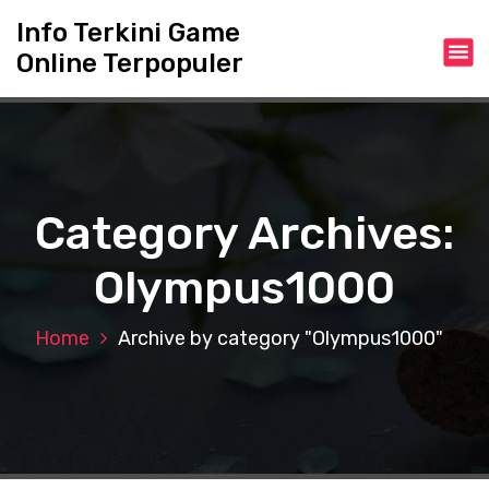
S
Info Terkini Game
k
Online Terpopuler
i
p
t
o
c
o
n
Category Archives:
t
e
Olympus1000
n
t
Home
Archive by category "Olympus1000"