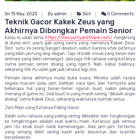
On 15 May, 2025
By admin
Slot
0 Comments
Teknik Gacor Kakek Zeus yang
Akhirnya Dibongkar Pemain Senior
Kalau lo udah lama
https://thecourtyardthane.com/
nongkrong
di dunia slot, pasti gak asing sama yang namanya Kakek Zeus.
Slot satu ini sering banget disebut-sebut karena efek petirnya
yang bikin jantung deg-degan. Tapi, di balik visual yang keren dan
animasi yang bikin semangat, ada juga trik rahasia yang katanya
cuma pemain senior doang yang ngerti. Nah, kabar baiknya,
sekarang trik itu udah gak jadi rahasia lagi, bro.
Pemain lama akhirnya mulai buka suara. Mereka udah nyoba
segala macam pola, jam, bahkan cara spin, dan ternyata ada
beberapa hal yang bener-bener ngaruh buat naikin peluang
menang di game ini. Jadi buat lo yang masih sering “dikasih angin
doang” sama Kakek Zeus, sekarang waktunya nyimak serius.
Jam Main yang Katanya Paling Gacor
Salah satu rahasia yang paling sering dibisikkin dari tongkrongan
ke tongkrongan adalah soal waktu main. Katanya, gak semua
jam itu enak buat narik kemenangan. Ada jam-jam tertentu
yang emang lebih sering kasih petir beruntun dan scatter
berseliweran.