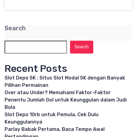
Search
Search
Recent Posts
Slot Depo 5K : Situs Slot Modal 5K dengan Banyak
Pilihan Permainan
Over atau Under? Memahami Faktor-Faktor
Penentu Jumlah Gol untuk Keunggulan dalam Judi
Bola
Slot Depo 10rb untuk Pemula, Cek Dulu
Keunggulannya
Parlay Babak Pertama, Baca Tempo Awal
Pertandingan