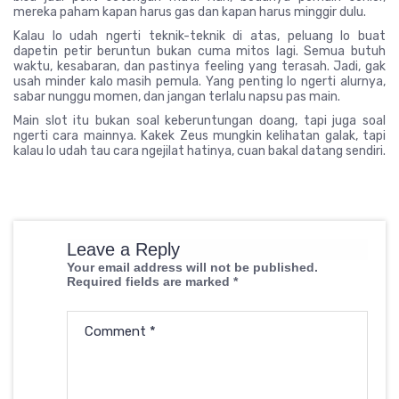
mereka paham kapan harus gas dan kapan harus minggir dulu.
Kalau lo udah ngerti teknik-teknik di atas, peluang lo buat
dapetin petir beruntun bukan cuma mitos lagi. Semua butuh
waktu, kesabaran, dan pastinya feeling yang terasah. Jadi, gak
usah minder kalo masih pemula. Yang penting lo ngerti alurnya,
sabar nunggu momen, dan jangan terlalu napsu pas main.
Main slot itu bukan soal keberuntungan doang, tapi juga soal
ngerti cara mainnya. Kakek Zeus mungkin kelihatan galak, tapi
kalau lo udah tau cara ngejilat hatinya, cuan bakal datang sendiri.
Leave a Reply
Your email address will not be published.
Required fields are marked
*
Comment
*