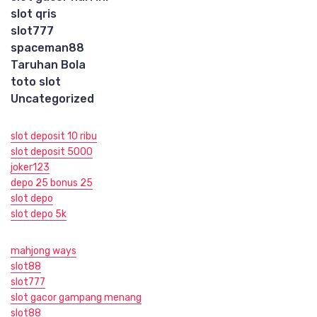
slot qris
slot777
spaceman88
Taruhan Bola
toto slot
Uncategorized
slot deposit 10 ribu
slot deposit 5000
joker123
depo 25 bonus 25
slot depo
slot depo 5k
mahjong ways
slot88
slot777
slot gacor gampang menang
slot88