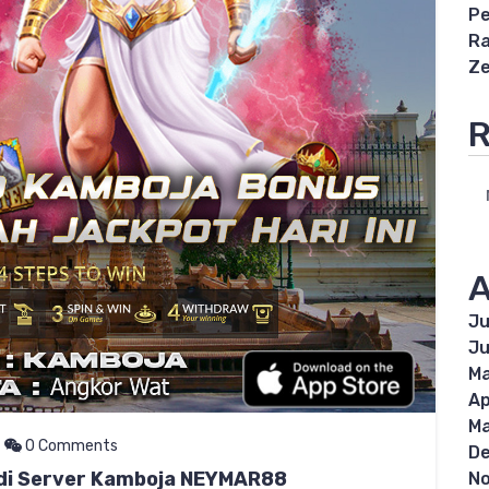
Pe
Ra
Ze
R
A
Ju
Ju
Ma
Ap
Ma
0 Comments
D
 di Server Kamboja NEYMAR88
N