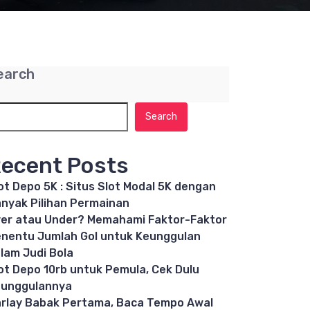
earch
Search
ecent Posts
ot Depo 5K : Situs Slot Modal 5K dengan
nyak Pilihan Permainan
er atau Under? Memahami Faktor-Faktor
nentu Jumlah Gol untuk Keunggulan
lam Judi Bola
ot Depo 10rb untuk Pemula, Cek Dulu
unggulannya
rlay Babak Pertama, Baca Tempo Awal