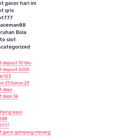
ot gacor hari ini
ot qris
ot777
paceman88
ruhan Bola
to slot
categorized
t deposit 10 ribu
ot deposit 5000
ker123
po 25 bonus 25
ot depo
ot depo 5k
hjong ways
ot88
ot777
ot gacor gampang menang