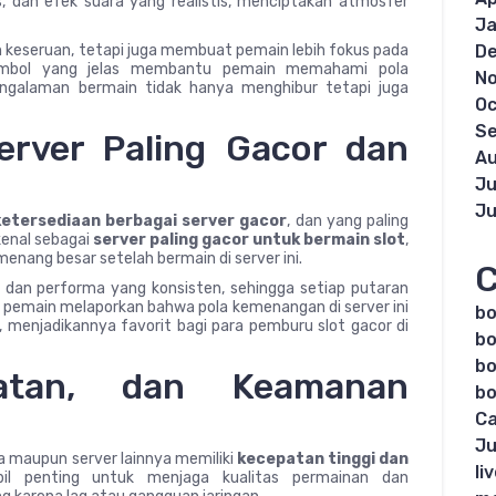
us, dan efek suara yang realistis, menciptakan atmosfer
Ja
 keseruan, tetapi juga membuat pemain lebih fokus pada
D
simbol yang jelas membantu pemain memahami pola
N
engalaman bermain tidak hanya menghibur tetapi juga
Oc
S
erver Paling Gacor dan
Au
Ju
Ju
ketersediaan berbagai server gacor
, dan yang paling
ikenal sebagai
server paling gacor untuk bermain slot
,
enang besar setelah bermain di server ini.
C
 dan performa yang konsisten, sehingga setiap putaran
k pemain melaporkan bahwa pola kemenangan di server ini
b
l, menjadikannya favorit bagi para pemburu slot gacor di
bo
bo
epatan, dan Keamanan
bo
Ca
Ju
maupun server lainnya memiliki
kecepatan tinggi dan
li
bil penting untuk menjaga kualitas permainan dan