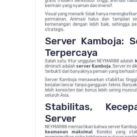
grafis modern beresolusi tinggi, animasi hal
bermain yang nyaman dan imersif.
Visual yang menarik tidak hanya meningkatkan
permainan. Animasi halus dan tampilan 
kemenangan dengan lebih baik, sehingga p
strategis.
Server Kamboja: S
Terpercaya
Salah satu fitur unggulan NEYMAR88 adalah
diminati adalah
server Kamboja
. Server ini d
terbukti dari banyaknya pemain yang berhasil m
Server Kamboja menawarkan stabilitas tinggi
berjalan lancar tanpa gangguan teknis. Banya
lebih konsisten dan bonus lebih sering muncu
seluruh Asia.
Stabilitas, Kec
Server
NEYMAR88 memastikan bahwa server Kamboja 
keamanan maksimal
. Koneksi yang sta