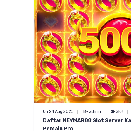
On 24 Aug 2025
By admin
Slot
Daftar NEYMAR88 Slot Server Ka
Pemain Pro