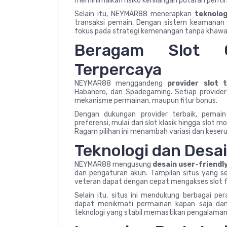
meminimalkan risiko kehilangan putaran pentin
Selain itu, NEYMAR88 menerapkan
teknolog
transaksi pemain. Dengan sistem keamanan
fokus pada strategi kemenangan tanpa khawati
Beragam Slot G
Terpercaya
NEYMAR88 menggandeng
provider slot 
Habanero, dan Spadegaming. Setiap provider 
mekanisme permainan, maupun fitur bonus.
Dengan dukungan provider terbaik, pemai
preferensi, mulai dari slot klasik hingga slo
Ragam pilihan ini menambah variasi dan keseru
Teknologi dan Des
NEYMAR88 mengusung
desain user-friendl
dan pengaturan akun. Tampilan situs yang
veteran dapat dengan cepat mengakses slot f
Selain itu, situs ini mendukung berbagai p
dapat menikmati permainan kapan saja da
teknologi yang stabil memastikan pengalaman