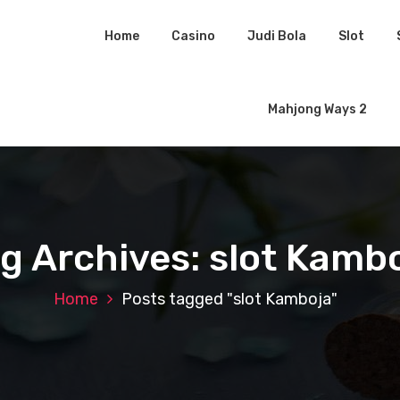
Home
Casino
Judi Bola
Slot
Mahjong Ways 2
g Archives: slot Kamb
Home
Posts tagged "slot Kamboja"