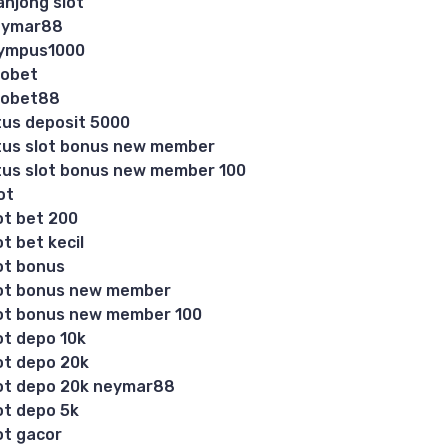
hjong slot
eymar88
ympus1000
obet
bobet88
tus deposit 5000
tus slot bonus new member
tus slot bonus new member 100
ot
ot bet 200
ot bet kecil
ot bonus
ot bonus new member
ot bonus new member 100
ot depo 10k
ot depo 20k
ot depo 20k neymar88
ot depo 5k
ot gacor