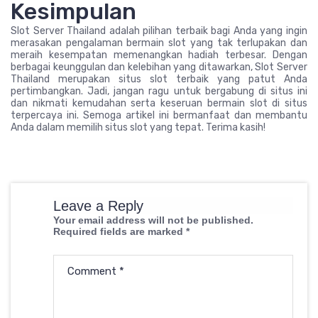
Kesimpulan
Slot Server Thailand adalah pilihan terbaik bagi Anda yang ingin
merasakan pengalaman bermain slot yang tak terlupakan dan
meraih kesempatan memenangkan hadiah terbesar. Dengan
berbagai keunggulan dan kelebihan yang ditawarkan, Slot Server
Thailand merupakan situs slot terbaik yang patut Anda
pertimbangkan. Jadi, jangan ragu untuk bergabung di situs ini
dan nikmati kemudahan serta keseruan bermain slot di situs
terpercaya ini. Semoga artikel ini bermanfaat dan membantu
Anda dalam memilih situs slot yang tepat. Terima kasih!
Leave a Reply
Your email address will not be published.
Required fields are marked
*
Comment
*