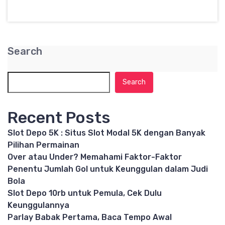
Search
Search
Recent Posts
Slot Depo 5K : Situs Slot Modal 5K dengan Banyak
Pilihan Permainan
Over atau Under? Memahami Faktor-Faktor
Penentu Jumlah Gol untuk Keunggulan dalam Judi
Bola
Slot Depo 10rb untuk Pemula, Cek Dulu
Keunggulannya
Parlay Babak Pertama, Baca Tempo Awal