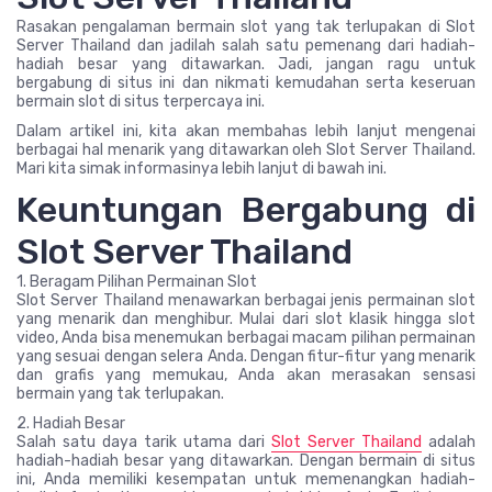
Rasakan pengalaman bermain slot yang tak terlupakan di Slot
Server Thailand dan jadilah salah satu pemenang dari hadiah-
hadiah besar yang ditawarkan. Jadi, jangan ragu untuk
bergabung di situs ini dan nikmati kemudahan serta keseruan
bermain slot di situs terpercaya ini.
Dalam artikel ini, kita akan membahas lebih lanjut mengenai
berbagai hal menarik yang ditawarkan oleh Slot Server Thailand.
Mari kita simak informasinya lebih lanjut di bawah ini.
Keuntungan Bergabung di
Slot Server Thailand
1. Beragam Pilihan Permainan Slot
Slot Server Thailand menawarkan berbagai jenis permainan slot
yang menarik dan menghibur. Mulai dari slot klasik hingga slot
video, Anda bisa menemukan berbagai macam pilihan permainan
yang sesuai dengan selera Anda. Dengan fitur-fitur yang menarik
dan grafis yang memukau, Anda akan merasakan sensasi
bermain yang tak terlupakan.
2. Hadiah Besar
Salah satu daya tarik utama dari
Slot Server Thailand
adalah
hadiah-hadiah besar yang ditawarkan. Dengan bermain di situs
ini, Anda memiliki kesempatan untuk memenangkan hadiah-