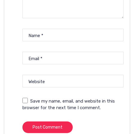
Name
*
Email
*
Website
Save my name, email, and website in this
browser for the next time I comment.