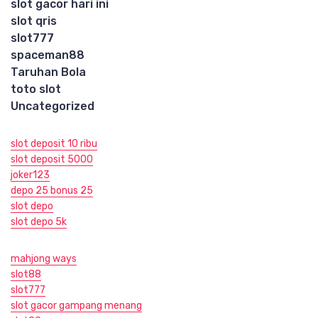
slot gacor hari ini
slot qris
slot777
spaceman88
Taruhan Bola
toto slot
Uncategorized
slot deposit 10 ribu
slot deposit 5000
joker123
depo 25 bonus 25
slot depo
slot depo 5k
mahjong ways
slot88
slot777
slot gacor gampang menang