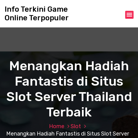
S
Info Terkini Game
k
Online Terpopuler
i
p
t
o
c
o
n
Menangkan Hadiah
t
e
Fantastis di Situs
n
t
Slot Server Thailand
Terbaik
Home
Slot
Menangkan Hadiah Fantastis di Situs Slot Server