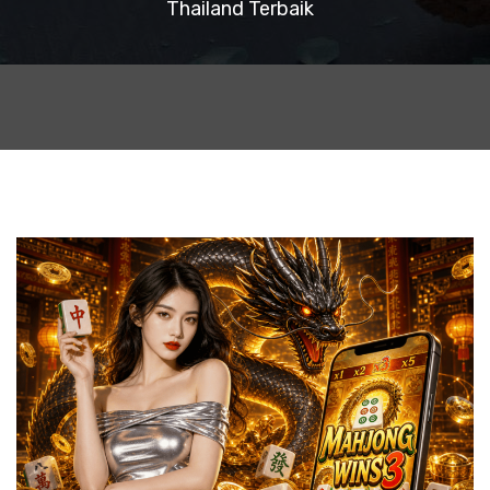
Thailand Terbaik