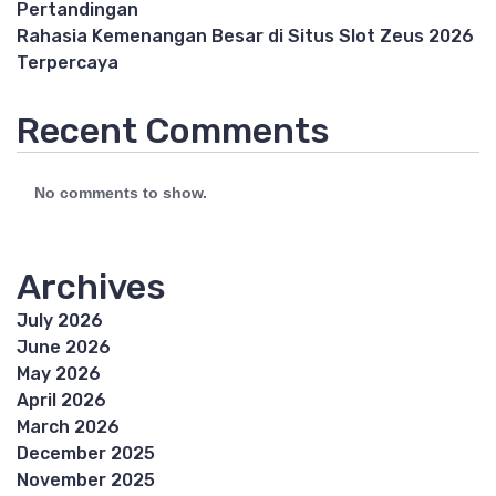
Pertandingan
Rahasia Kemenangan Besar di Situs Slot Zeus 2026
Terpercaya
Recent Comments
No comments to show.
Archives
July 2026
June 2026
May 2026
April 2026
March 2026
December 2025
November 2025