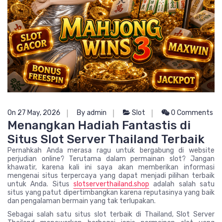
On 27 May, 2026
By admin
Slot
0 Comments
Menangkan Hadiah Fantastis di
Situs Slot Server Thailand Terbaik
Pernahkah Anda merasa ragu untuk bergabung di website
perjudian online? Terutama dalam permainan slot? Jangan
khawatir, karena kali ini saya akan memberikan informasi
mengenai situs terpercaya yang dapat menjadi pilihan terbaik
untuk Anda. Situs
slotserverthailand.shop
adalah salah satu
situs yang patut dipertimbangkan karena reputasinya yang baik
dan pengalaman bermain yang tak terlupakan.
Sebagai salah satu situs slot terbaik di Thailand, Slot Server