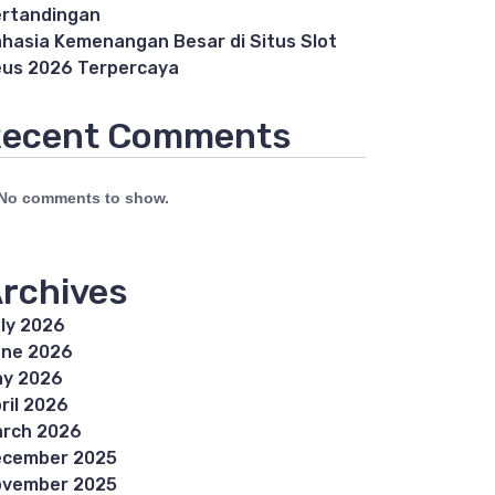
rtandingan
hasia Kemenangan Besar di Situs Slot
us 2026 Terpercaya
ecent Comments
No comments to show.
rchives
ly 2026
ne 2026
y 2026
ril 2026
rch 2026
ecember 2025
ovember 2025