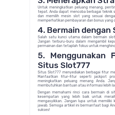
3. Menerapkan Stra
Untuk meningkatkan peluang menang, penti
tepat. Anda dapat mencoba berbagai teknik s
dan memilih mesin slot yang sesuai denga
memperhatikan pembayaran dan bonus yang dit
4. Bermain dengan 
Salah satu kunci utama dalam bermain slot 
Jangan terburu-buru dalam mengambil kepu
permainan dan tetaplah fokus untuk menghinda
5. Menggunakan Fi
Situs Slot777
Situs Slot777 menyediakan berbagai fitur 
Manfaatkan fitur-fitur seperti jackpot pr
meningkatkan peluang menang Anda. Jang
membutuhkan bantuan atau informasi lebih la
Dengan memahami rinci cara bermain di s
kesempatan yang lebih baik untuk merai
mengasyikkan. Jangan lupa untuk memiliki k
jawab. Semoga artikel ini bermanfaat bagi An
sukses!