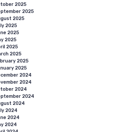
tober 2025
eptember 2025
gust 2025
ly 2025
ne 2025
y 2025
ril 2025
rch 2025
bruary 2025
nuary 2025
ecember 2024
ovember 2024
tober 2024
eptember 2024
gust 2024
ly 2024
ne 2024
y 2024
ril 2024