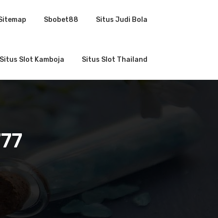
Sitemap
Sbobet88
Situs Judi Bola
Situs Slot Kamboja
Situs Slot Thailand
777