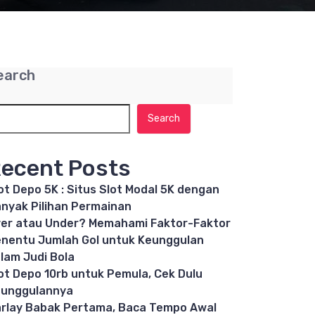
earch
Search
ecent Posts
ot Depo 5K : Situs Slot Modal 5K dengan
nyak Pilihan Permainan
er atau Under? Memahami Faktor-Faktor
nentu Jumlah Gol untuk Keunggulan
lam Judi Bola
ot Depo 10rb untuk Pemula, Cek Dulu
unggulannya
rlay Babak Pertama, Baca Tempo Awal