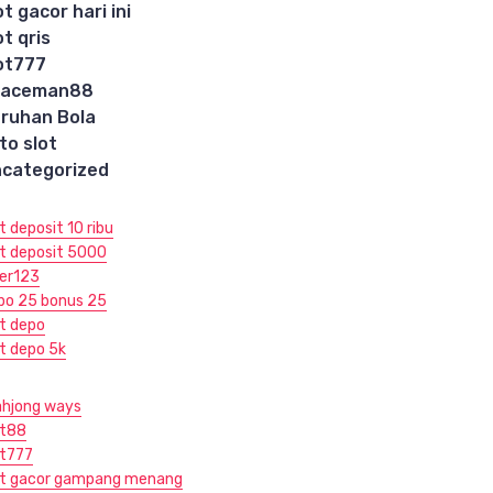
ot gacor hari ini
ot qris
ot777
paceman88
ruhan Bola
to slot
categorized
t deposit 10 ribu
ot deposit 5000
ker123
po 25 bonus 25
ot depo
ot depo 5k
hjong ways
ot88
ot777
ot gacor gampang menang