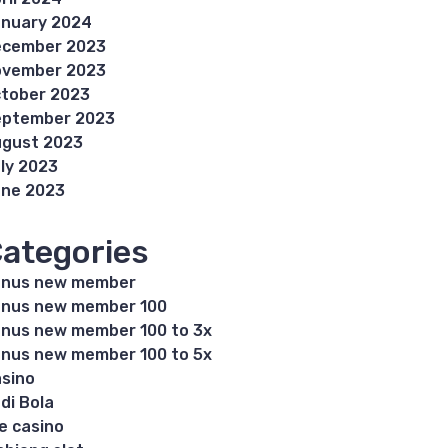
nuary 2024
ecember 2023
ovember 2023
tober 2023
eptember 2023
gust 2023
ly 2023
ne 2023
ategories
onus new member
nus new member 100
nus new member 100 to 3x
nus new member 100 to 5x
sino
di Bola
ve casino