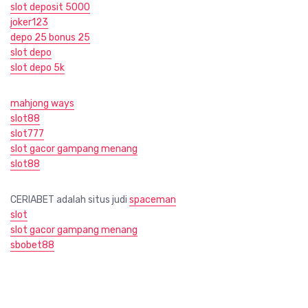
slot deposit 5000
joker123
depo 25 bonus 25
slot depo
slot depo 5k
mahjong ways
slot88
slot777
slot gacor gampang menang
slot88
CERIABET adalah situs judi
spaceman
slot
slot gacor gampang menang
sbobet88