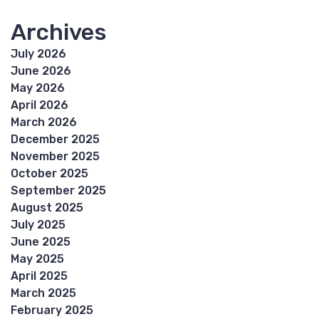
Archives
July 2026
June 2026
May 2026
April 2026
March 2026
December 2025
November 2025
October 2025
September 2025
August 2025
July 2025
June 2025
May 2025
April 2025
March 2025
February 2025