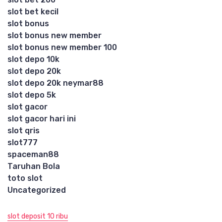
slot bet kecil
slot bonus
slot bonus new member
slot bonus new member 100
slot depo 10k
slot depo 20k
slot depo 20k neymar88
slot depo 5k
slot gacor
slot gacor hari ini
slot qris
slot777
spaceman88
Taruhan Bola
toto slot
Uncategorized
slot deposit 10 ribu