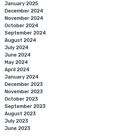
January 2025
December 2024
November 2024
October 2024
September 2024
August 2024
July 2024
June 2024
May 2024
April 2024
January 2024
December 2023
November 2023
October 2023
September 2023
August 2023
July 2023
June 2023