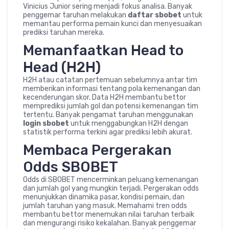
Vinicius Junior sering menjadi fokus analisa. Banyak
penggemar taruhan melakukan
daftar sbobet
untuk
memantau performa pemain kunci dan menyesuaikan
prediksi taruhan mereka.
Memanfaatkan Head to
Head (H2H)
H2H atau catatan pertemuan sebelumnya antar tim
memberikan informasi tentang pola kemenangan dan
kecenderungan skor. Data H2H membantu bettor
memprediksi jumlah gol dan potensi kemenangan tim
tertentu. Banyak pengamat taruhan menggunakan
login sbobet
untuk menggabungkan H2H dengan
statistik performa terkini agar prediksi lebih akurat.
Membaca Pergerakan
Odds SBOBET
Odds di SBOBET mencerminkan peluang kemenangan
dan jumlah gol yang mungkin terjadi. Pergerakan odds
menunjukkan dinamika pasar, kondisi pemain, dan
jumlah taruhan yang masuk. Memahami tren odds
membantu bettor menemukan nilai taruhan terbaik
dan mengurangi risiko kekalahan. Banyak penggemar