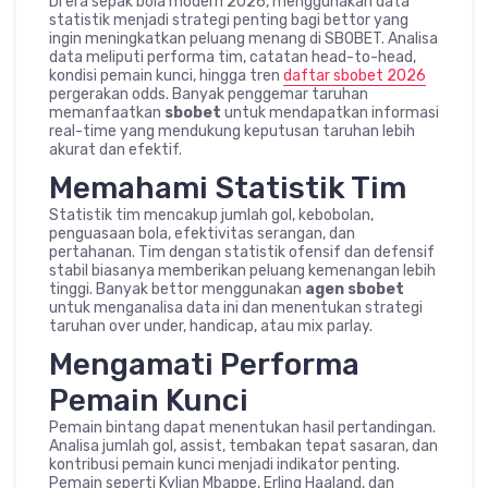
Di era sepak bola modern 2026, menggunakan data
statistik menjadi strategi penting bagi bettor yang
ingin meningkatkan peluang menang di SBOBET. Analisa
data meliputi performa tim, catatan head-to-head,
kondisi pemain kunci, hingga tren
daftar sbobet 2026
pergerakan odds. Banyak penggemar taruhan
memanfaatkan
sbobet
untuk mendapatkan informasi
real-time yang mendukung keputusan taruhan lebih
akurat dan efektif.
Memahami Statistik Tim
Statistik tim mencakup jumlah gol, kebobolan,
penguasaan bola, efektivitas serangan, dan
pertahanan. Tim dengan statistik ofensif dan defensif
stabil biasanya memberikan peluang kemenangan lebih
tinggi. Banyak bettor menggunakan
agen sbobet
untuk menganalisa data ini dan menentukan strategi
taruhan over under, handicap, atau mix parlay.
Mengamati Performa
Pemain Kunci
Pemain bintang dapat menentukan hasil pertandingan.
Analisa jumlah gol, assist, tembakan tepat sasaran, dan
kontribusi pemain kunci menjadi indikator penting.
Pemain seperti Kylian Mbappe, Erling Haaland, dan