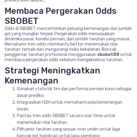
prediksi lebih akurat.
Membaca Pergerakan Odds
SBOBET
Odds di SBOBET mencerminkan peluang kemenangan dan jumlah
gol yang mungkin terjadi. Pergerakan odds menunjukkan
dinamika pasar, kondisi pemain, dan jumlah taruhan yang masuk.
Memahami tren odds membantu bettor menemukan nilai
taruhan terbaik dan mengurangi risiko kekalahan. Banyak
penggemar taruhan profesional menggunakan
sbobet88
untuk
membaca pergerakan odds sebelum mengeksekusi taruhan.
Strategi Meningkatkan
Kemenangan
Gunakan statistik tim dan performa pemain kunci sebagai
dasar prediksi.
Integrasikan H2H untuk memahami pola kemenangan
lawan.
Pantau tren odds SBOBET secara real-time untuk
menemukan nilai taruhan.
Pilih jenis taruhan yang sesuai: over under untuk laga
banyak gol, handicap untuk laga seimbang.