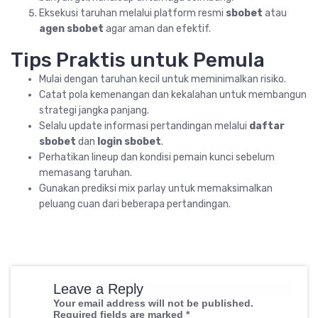
Eksekusi taruhan melalui platform resmi
sbobet
atau
agen sbobet
agar aman dan efektif.
Tips Praktis untuk Pemula
Mulai dengan taruhan kecil untuk meminimalkan risiko.
Catat pola kemenangan dan kekalahan untuk membangun
strategi jangka panjang.
Selalu update informasi pertandingan melalui
daftar
sbobet
dan
login sbobet
.
Perhatikan lineup dan kondisi pemain kunci sebelum
memasang taruhan.
Gunakan prediksi mix parlay untuk memaksimalkan
peluang cuan dari beberapa pertandingan.
Leave a Reply
Your email address will not be published.
Required fields are marked
*