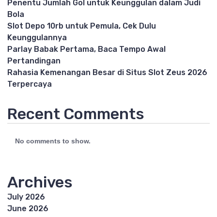
Penentu Jumlah Gol untuk Keunggulan dalam Judi
Bola
Slot Depo 10rb untuk Pemula, Cek Dulu
Keunggulannya
Parlay Babak Pertama, Baca Tempo Awal
Pertandingan
Rahasia Kemenangan Besar di Situs Slot Zeus 2026
Terpercaya
Recent Comments
No comments to show.
Archives
July 2026
June 2026