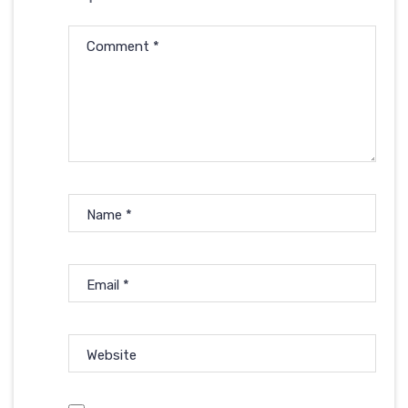
Comment
*
Name
*
Email
*
Website