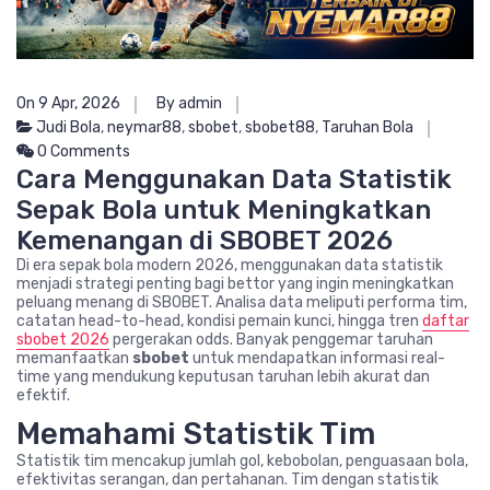
On 9 Apr, 2026
By admin
Judi Bola
,
neymar88
,
sbobet
,
sbobet88
,
Taruhan Bola
0 Comments
Cara Menggunakan Data Statistik
Sepak Bola untuk Meningkatkan
Kemenangan di SBOBET 2026
Di era sepak bola modern 2026, menggunakan data statistik
menjadi strategi penting bagi bettor yang ingin meningkatkan
peluang menang di SBOBET. Analisa data meliputi performa tim,
catatan head-to-head, kondisi pemain kunci, hingga tren
daftar
sbobet 2026
pergerakan odds. Banyak penggemar taruhan
memanfaatkan
sbobet
untuk mendapatkan informasi real-
time yang mendukung keputusan taruhan lebih akurat dan
efektif.
Memahami Statistik Tim
Statistik tim mencakup jumlah gol, kebobolan, penguasaan bola,
efektivitas serangan, dan pertahanan. Tim dengan statistik