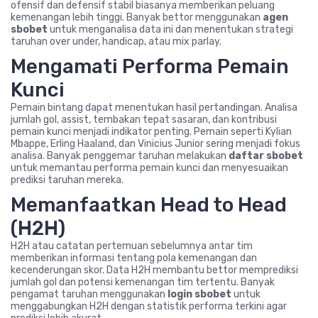
ofensif dan defensif stabil biasanya memberikan peluang
kemenangan lebih tinggi. Banyak bettor menggunakan
agen
sbobet
untuk menganalisa data ini dan menentukan strategi
taruhan over under, handicap, atau mix parlay.
Mengamati Performa Pemain
Kunci
Pemain bintang dapat menentukan hasil pertandingan. Analisa
jumlah gol, assist, tembakan tepat sasaran, dan kontribusi
pemain kunci menjadi indikator penting. Pemain seperti Kylian
Mbappe, Erling Haaland, dan Vinicius Junior sering menjadi fokus
analisa. Banyak penggemar taruhan melakukan
daftar sbobet
untuk memantau performa pemain kunci dan menyesuaikan
prediksi taruhan mereka.
Memanfaatkan Head to Head
(H2H)
H2H atau catatan pertemuan sebelumnya antar tim
memberikan informasi tentang pola kemenangan dan
kecenderungan skor. Data H2H membantu bettor memprediksi
jumlah gol dan potensi kemenangan tim tertentu. Banyak
pengamat taruhan menggunakan
login sbobet
untuk
menggabungkan H2H dengan statistik performa terkini agar