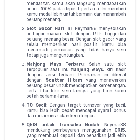
mendaftar, kamu akan langsung mendapatkan
bonus 100% pada deposit pertama. Ini memberi
kamu modal lebih untuk bermain dan menambah
peluang menang.
Slot Gacor Hari Ini
: Neymar88 menyediakan
berbagai macam slot dengan RTP tinggi dan
peluang menang besar. Dengan slot gacor yang
selalu memberikan hasil positif, kamu bisa
menikmati permainan yang tidak hanya seru
tetapi juga menguntungkan.
Mahjong Ways Terbaru
: Salah satu slot
terpopuler saat ini,
Mahjong Ways
, kini hadir
dengan versi terbaru. Permainan ini dikenal
dengan
Scatter Hitam
yang menawarkan
peluang besar untuk mendapatkan kemenangan,
serta fitur-fitur seru lainnya yang bikin kamu
betah berlama-lama.
TO Kecil
: Dengan target turnover yang kecil,
kamu bisa lebih cepat mencapai syarat bonus
dan mulai merasakan keuntungan.
QRIS untuk Transaksi Mudah
: Neymar88
mendukung pembayaran menggunakan
QRIS
,
yang membuat deposit dan penarikan jadi lebih