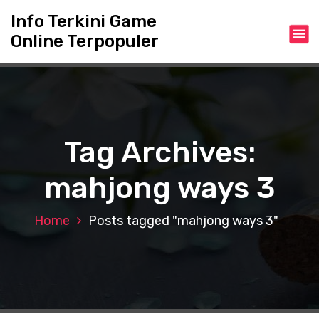
S
Info Terkini Game
k
Online Terpopuler
i
p
t
o
c
o
n
Tag Archives:
t
e
mahjong ways 3
n
t
Home
Posts tagged "mahjong ways 3"