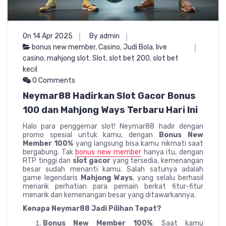
On 14 Apr 2025
By admin
bonus new member
,
Casino
,
Judi Bola
,
live
casino
,
mahjong slot
,
Slot
,
slot bet 200
,
slot bet
kecil
0 Comments
Neymar88 Hadirkan Slot Gacor Bonus
100 dan Mahjong Ways Terbaru Hari Ini
Halo para penggemar slot! Neymar88 hadir dengan
promo spesial untuk kamu, dengan
Bonus New
Member 100%
yang langsung bisa kamu nikmati saat
bergabung. Tak
bonus new member
hanya itu, dengan
RTP tinggi dan
slot gacor
yang tersedia, kemenangan
besar sudah menanti kamu. Salah satunya adalah
game legendaris
Mahjong Ways
, yang selalu berhasil
menarik perhatian para pemain berkat fitur-fitur
menarik dan kemenangan besar yang ditawarkannya.
Kenapa Neymar88 Jadi Pilihan Tepat?
Bonus New Member 100%
: Saat kamu