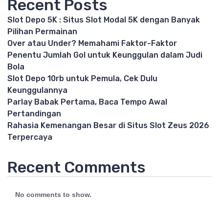
Recent Posts
Slot Depo 5K : Situs Slot Modal 5K dengan Banyak
Pilihan Permainan
Over atau Under? Memahami Faktor-Faktor
Penentu Jumlah Gol untuk Keunggulan dalam Judi
Bola
Slot Depo 10rb untuk Pemula, Cek Dulu
Keunggulannya
Parlay Babak Pertama, Baca Tempo Awal
Pertandingan
Rahasia Kemenangan Besar di Situs Slot Zeus 2026
Terpercaya
Recent Comments
No comments to show.