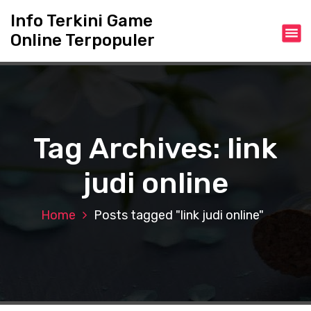
S
Info Terkini Game
k
Online Terpopuler
i
p
t
o
c
o
n
Tag Archives: link
t
e
judi online
n
t
Home
Posts tagged "link judi online"