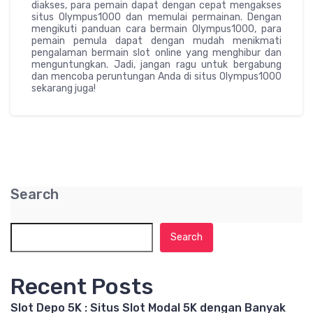
diakses, para pemain dapat dengan cepat mengakses
situs Olympus1000 dan memulai permainan. Dengan
mengikuti panduan cara bermain Olympus1000, para
pemain pemula dapat dengan mudah menikmati
pengalaman bermain slot online yang menghibur dan
menguntungkan. Jadi, jangan ragu untuk bergabung
dan mencoba peruntungan Anda di situs Olympus1000
sekarang juga!
Search
Search
Recent Posts
Slot Depo 5K : Situs Slot Modal 5K dengan Banyak