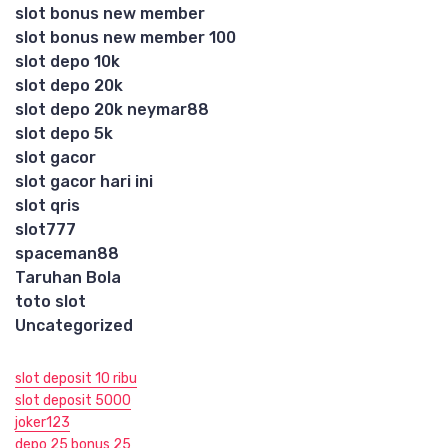
slot bonus new member
slot bonus new member 100
slot depo 10k
slot depo 20k
slot depo 20k neymar88
slot depo 5k
slot gacor
slot gacor hari ini
slot qris
slot777
spaceman88
Taruhan Bola
toto slot
Uncategorized
slot deposit 10 ribu
slot deposit 5000
joker123
depo 25 bonus 25