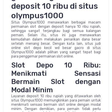
deposit 10 ribu di situs
olympus1000
Situs Olympus1000 menawarkan berbagai macam
permainan slot dengan deposit hanya 10 ribu rupiah,
sehingga sangat terjangkau bagi semua kalangan
pemain. Selain itu, situs ini juga menawarkan
kemudahan dalam melakukan penarikan dana besar
setelah menang besar. Dengan kata lain, situs judi
online slot depo kecil wd besar gacro di situs
Olympus1000 adalah pilihan yang sangat tepat bagi
para penggemar permainan slot online.
Slot Depo 10 Ribu:
Menikmati Sensasi
Bermain Slot dengan
Modal Minim
Layanan deposit 10 ribu rupiah yang ditawarkan oleh
situs Olympus1000 memungkinkan para pemain untuk
menikmati sensasi bermain slot online dengan modal
minim. Dengan demikian, para pemain tidak perlu