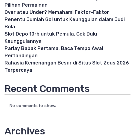
Pilihan Permainan
Over atau Under? Memahami Faktor-Faktor
Penentu Jumlah Gol untuk Keunggulan dalam Judi
Bola
Slot Depo 10rb untuk Pemula, Cek Dulu
Keunggulannya
Parlay Babak Pertama, Baca Tempo Awal
Pertandingan
Rahasia Kemenangan Besar di Situs Slot Zeus 2026
Terpercaya
Recent Comments
No comments to show.
Archives