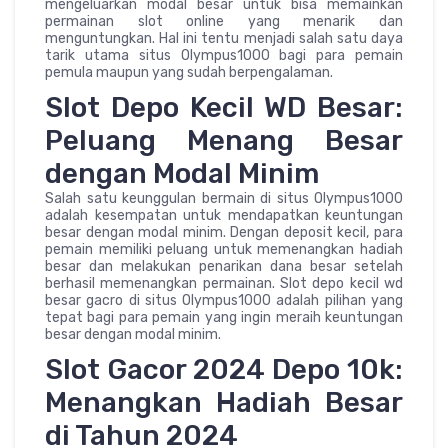
mengeluarkan modal besar untuk bisa memainkan
permainan slot online yang menarik dan
menguntungkan. Hal ini tentu menjadi salah satu daya
tarik utama situs Olympus1000 bagi para pemain
pemula maupun yang sudah berpengalaman.
Slot Depo Kecil WD Besar:
Peluang Menang Besar
dengan Modal Minim
Salah satu keunggulan bermain di situs Olympus1000
adalah kesempatan untuk mendapatkan keuntungan
besar dengan modal minim. Dengan deposit kecil, para
pemain memiliki peluang untuk memenangkan hadiah
besar dan melakukan penarikan dana besar setelah
berhasil memenangkan permainan. Slot depo kecil wd
besar gacro di situs Olympus1000 adalah pilihan yang
tepat bagi para pemain yang ingin meraih keuntungan
besar dengan modal minim.
Slot Gacor 2024 Depo 10k:
Menangkan Hadiah Besar
di Tahun 2024