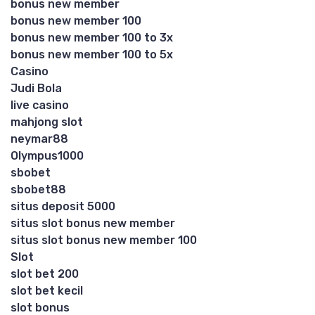
bonus new member
bonus new member 100
bonus new member 100 to 3x
bonus new member 100 to 5x
Casino
Judi Bola
live casino
mahjong slot
neymar88
Olympus1000
sbobet
sbobet88
situs deposit 5000
situs slot bonus new member
situs slot bonus new member 100
Slot
slot bet 200
slot bet kecil
slot bonus