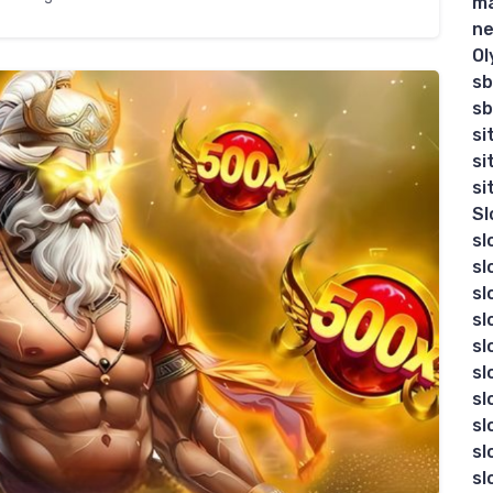
ma
n
Ol
sb
s
si
si
si
Sl
sl
sl
sl
sl
sl
sl
sl
sl
sl
sl