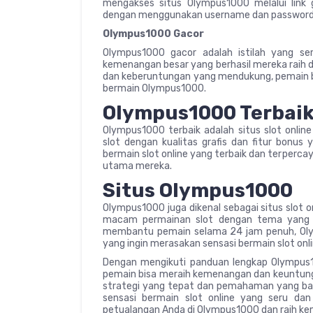
mengakses situs Olympus1000 melalui link 
dengan menggunakan username dan password 
Olympus1000 Gacor
Olympus1000 gacor adalah istilah yang s
kemenangan besar yang berhasil mereka raih 
dan keberuntungan yang mendukung, pemain b
bermain Olympus1000.
Olympus1000 Terbai
Olympus1000 terbaik adalah situs slot onli
slot dengan kualitas grafis dan fitur bonu
bermain slot online yang terbaik dan terperca
utama mereka.
Situs Olympus1000
Olympus1000 juga dikenal sebagai situs slot 
macam permainan slot dengan tema yang m
membantu pemain selama 24 jam penuh, Olym
yang ingin merasakan sensasi bermain slot o
Dengan mengikuti panduan lengkap Olympus10
pemain bisa meraih kemenangan dan keuntun
strategi yang tepat dan pemahaman yang bai
sensasi bermain slot online yang seru da
petualangan Anda di Olympus1000 dan raih k