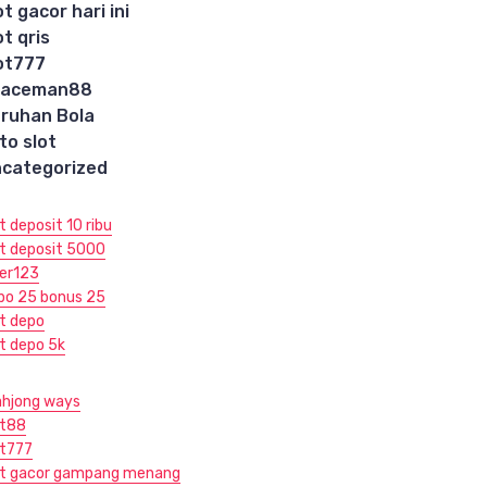
ot gacor hari ini
ot qris
ot777
paceman88
ruhan Bola
to slot
categorized
t deposit 10 ribu
ot deposit 5000
ker123
po 25 bonus 25
ot depo
ot depo 5k
hjong ways
ot88
ot777
ot gacor gampang menang