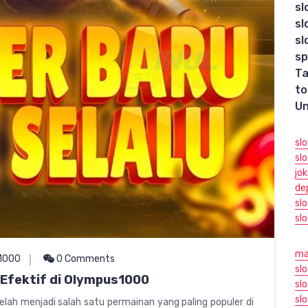
sl
sl
sl
s
Ta
to
Un
slo
sl
jo
de
sl
sl
ma
1000
0 Comments
sl
 Efektif di Olympus1000
sl
sl
telah menjadi salah satu permainan yang paling populer di