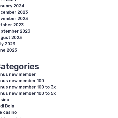
nuary 2024
ecember 2023
ovember 2023
tober 2023
eptember 2023
gust 2023
ly 2023
ne 2023
ategories
onus new member
nus new member 100
nus new member 100 to 3x
nus new member 100 to 5x
sino
di Bola
ve casino