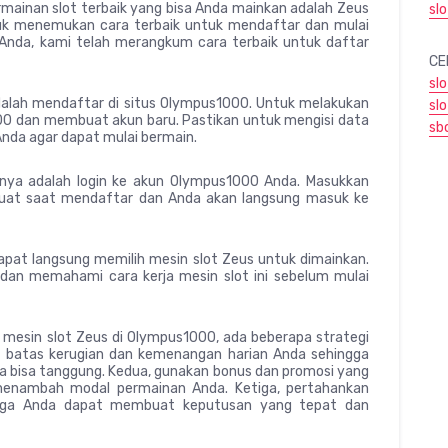
mainan slot terbaik yang bisa Anda mainkan adalah Zeus
sl
tuk menemukan cara terbaik untuk mendaftar dan mulai
nda, kami telah merangkum cara terbaik untuk daftar
CE
slo
alah mendaftar di situs Olympus1000. Untuk melakukan
sl
000 dan membuat akun baru. Pastikan untuk mengisi data
sb
 Anda agar dapat mulai bermain.
utnya adalah login ke akun Olympus1000 Anda. Masukkan
uat saat mendaftar dan Anda akan langsung masuk ke
pat langsung memilih mesin slot Zeus untuk dimainkan.
an memahami cara kerja mesin slot ini sebelum mulai
mesin slot Zeus di Olympus1000, ada beberapa strategi
n batas kerugian dan kemenangan harian Anda sehingga
nda bisa tanggung. Kedua, gunakan bonus dan promosi yang
menambah modal permainan Anda. Ketiga, pertahankan
ngga Anda dapat membuat keputusan yang tepat dan