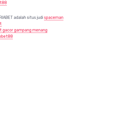
ot88
RIABET adalah situs judi
spaceman
t
ot gacor gampang menang
obet88