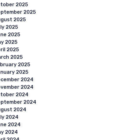
tober 2025
eptember 2025
gust 2025
ly 2025
ne 2025
y 2025
ril 2025
rch 2025
bruary 2025
nuary 2025
ecember 2024
ovember 2024
tober 2024
eptember 2024
gust 2024
ly 2024
ne 2024
y 2024
ril 2024