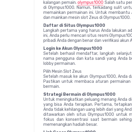
kalangan pemain.
olympus1000
Salah satu per
di Olympus1000. Namun, terkadang sulit un
memainkan permainan ini. Untuk membantu A
dan mainkan mesin slot Zeus di Olympus1000.
Daftar di Situs Olympus1000
Langkah pertama yang harus Anda lakukan ad
ini, Anda perlu mencari situs resmi Olympus1
pribadi Anda dengan benar dan verifikasi akun
Login ke Akun Olympus1000
Setelah berhasil mendaftar, langkah selanj
nama pengguna dan kata sandi yang Anda b
lobby permainan.
Pilih Mesin Slot Zeus
Setelah masuk ke akun Olympus1000, Anda da
Pastikan untuk membaca aturan permainan d
bermain.
Strategi Bermain di Olympus1000
Untuk meningkatkan peluang menang Anda di 
yang bisa Anda terapkan. Pertama, tetapka
Anda tidak kehilangan uang lebih dari yang A
ditawarkan oleh situs Olympus1000 untuk 
fokus dan konsentrasi saat bermain sehi
memenangkan hadiah besar.