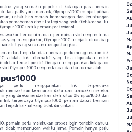
Oc
online yang semakin populer di kalangan para pemain
S
nik dan grafis yang menarik, Olympus1000 menjadi pilihan
Namun, untuk bisa meraih kemenangan dan keuntungan
Au
kan pemahaman dan strategi yang baik. Oleh karena itu,
Ju
 Olympus1000 untuk pemain profesional.
Ju
menawarkan berbagai macam permainan slot dengan tema
Ma
nus yang menggiurkan, Olympus1000 menjadi pilihan bagi
rmain slot yang seru dan menguntungkan.
Ap
ncar dan tanpa kendala, pemain perlu menggunakan link
Ma
0 adalah link alternatif yang bisa digunakan untuk
Fe
 oleh internet positif. Dengan menggunakan link gacor
Ja
slot Olympus1000 dengan lancar dan tanpa masalah.
D
mpus1000
N
ga perlu menggunakan link terpercaya
Oc
uk memastikan keamanan data dan transaksi mereka.
smi yang direkomendasikan oleh situs Olympus1000 dan
S
 link terpercaya Olympus1000, pemain dapat bermain
Au
terjadi hal-hal yang tidak diinginkan.
Ju
Ju
, pemain perlu melakukan proses login terlebih dahulu.
Ma
an tidak memerlukan waktu lama. Pemain hanya perlu
Ap