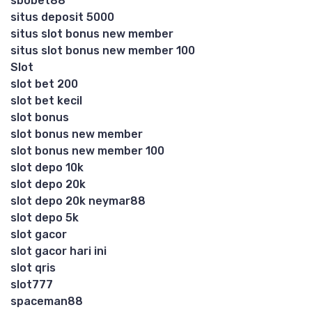
sbobet88
situs deposit 5000
situs slot bonus new member
situs slot bonus new member 100
Slot
slot bet 200
slot bet kecil
slot bonus
slot bonus new member
slot bonus new member 100
slot depo 10k
slot depo 20k
slot depo 20k neymar88
slot depo 5k
slot gacor
slot gacor hari ini
slot qris
slot777
spaceman88