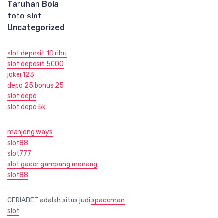
Taruhan Bola
toto slot
Uncategorized
slot deposit 10 ribu
slot deposit 5000
joker123
depo 25 bonus 25
slot depo
slot depo 5k
mahjong ways
slot88
slot777
slot gacor gampang menang
slot88
CERIABET adalah situs judi
spaceman
slot