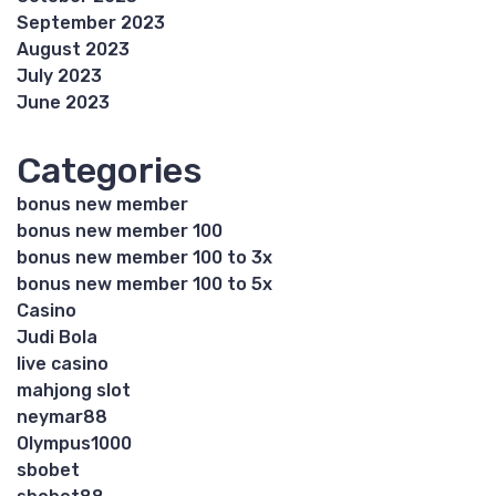
September 2023
August 2023
July 2023
June 2023
Categories
bonus new member
bonus new member 100
bonus new member 100 to 3x
bonus new member 100 to 5x
Casino
Judi Bola
live casino
mahjong slot
neymar88
Olympus1000
sbobet