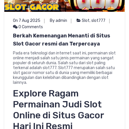
On 7 Aug 2025
By admin
Slot
,
slot777
0 Comments
Berkah Kemenangan Menanti di Situs
Slot Gacor resmi dan Terpercaya
Pada era teknologi dan internet saat ini, permainan slot
online menjadi salah satu jenis permainan yang sangat
populer di seluruh dunia. Salah satu dari slot paling
terkenal adalah slot777. Slot777 merupakan salah satu
slot gacor nomor satu di dunia yang memiliki berbagai
keunggulan dan kelebihan dibandingkan dengan slot
lainnya.
Explore Ragam
Permainan Judi Slot
Online di Situs Gacor
Hari Ini Resmi