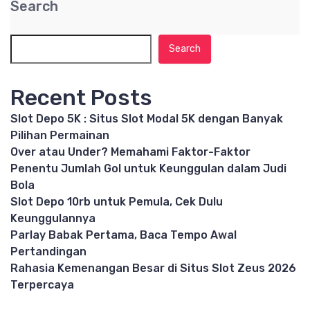
Search
Search
Recent Posts
Slot Depo 5K : Situs Slot Modal 5K dengan Banyak
Pilihan Permainan
Over atau Under? Memahami Faktor-Faktor
Penentu Jumlah Gol untuk Keunggulan dalam Judi
Bola
Slot Depo 10rb untuk Pemula, Cek Dulu
Keunggulannya
Parlay Babak Pertama, Baca Tempo Awal
Pertandingan
Rahasia Kemenangan Besar di Situs Slot Zeus 2026
Terpercaya