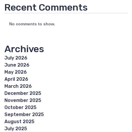
Recent Comments
No comments to show.
Archives
July 2026
June 2026
May 2026
April 2026
March 2026
December 2025
November 2025
October 2025
September 2025
August 2025
July 2025