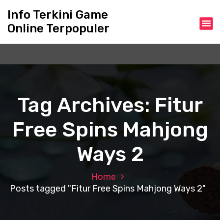
S
Info Terkini Game
k
Online Terpopuler
i
p
t
o
c
o
n
Tag Archives: Fitur
t
e
Free Spins Mahjong
n
t
Ways 2
Home
Posts tagged "Fitur Free Spins Mahjong Ways 2"