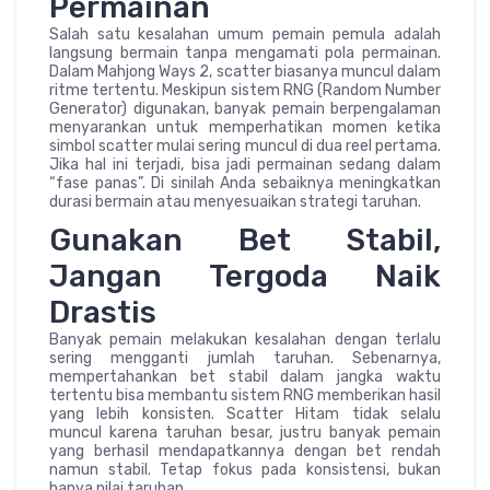
Permainan
Salah satu kesalahan umum pemain pemula adalah
langsung bermain tanpa mengamati pola permainan.
Dalam Mahjong Ways 2, scatter biasanya muncul dalam
ritme tertentu. Meskipun sistem RNG (Random Number
Generator) digunakan, banyak pemain berpengalaman
menyarankan untuk memperhatikan momen ketika
simbol scatter mulai sering muncul di dua reel pertama.
Jika hal ini terjadi, bisa jadi permainan sedang dalam
“fase panas”. Di sinilah Anda sebaiknya meningkatkan
durasi bermain atau menyesuaikan strategi taruhan.
Gunakan Bet Stabil,
Jangan Tergoda Naik
Drastis
Banyak pemain melakukan kesalahan dengan terlalu
sering mengganti jumlah taruhan. Sebenarnya,
mempertahankan bet stabil dalam jangka waktu
tertentu bisa membantu sistem RNG memberikan hasil
yang lebih konsisten. Scatter Hitam tidak selalu
muncul karena taruhan besar, justru banyak pemain
yang berhasil mendapatkannya dengan bet rendah
namun stabil. Tetap fokus pada konsistensi, bukan
hanya nilai taruhan.