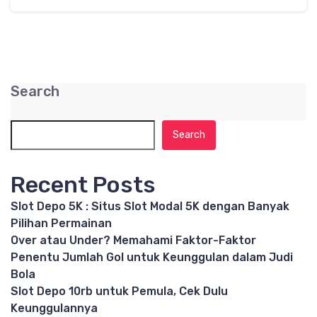
Search
Search
Recent Posts
Slot Depo 5K : Situs Slot Modal 5K dengan Banyak
Pilihan Permainan
Over atau Under? Memahami Faktor-Faktor
Penentu Jumlah Gol untuk Keunggulan dalam Judi
Bola
Slot Depo 10rb untuk Pemula, Cek Dulu
Keunggulannya