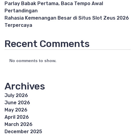
Parlay Babak Pertama, Baca Tempo Awal
Pertandingan
Rahasia Kemenangan Besar di Situs Slot Zeus 2026
Terpercaya
Recent Comments
No comments to show.
Archives
July 2026
June 2026
May 2026
April 2026
March 2026
December 2025