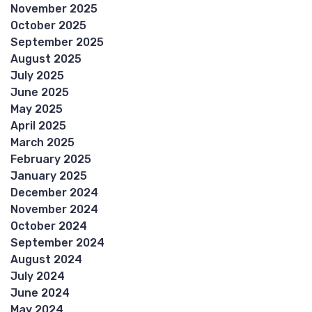
November 2025
October 2025
September 2025
August 2025
July 2025
June 2025
May 2025
April 2025
March 2025
February 2025
January 2025
December 2024
November 2024
October 2024
September 2024
August 2024
July 2024
June 2024
May 2024