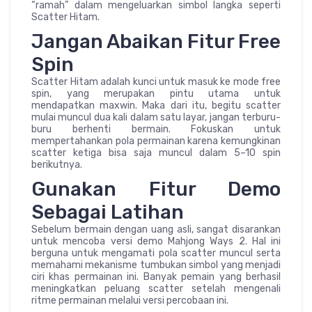
“ramah” dalam mengeluarkan simbol langka seperti
Scatter Hitam.
Jangan Abaikan Fitur Free
Spin
Scatter Hitam adalah kunci untuk masuk ke mode free
spin, yang merupakan pintu utama untuk
mendapatkan maxwin. Maka dari itu, begitu scatter
mulai muncul dua kali dalam satu layar, jangan terburu-
buru berhenti bermain. Fokuskan untuk
mempertahankan pola permainan karena kemungkinan
scatter ketiga bisa saja muncul dalam 5–10 spin
berikutnya.
Gunakan Fitur Demo
Sebagai Latihan
Sebelum bermain dengan uang asli, sangat disarankan
untuk mencoba versi demo Mahjong Ways 2. Hal ini
berguna untuk mengamati pola scatter muncul serta
memahami mekanisme tumbukan simbol yang menjadi
ciri khas permainan ini. Banyak pemain yang berhasil
meningkatkan peluang scatter setelah mengenali
ritme permainan melalui versi percobaan ini.