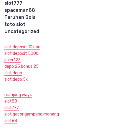
slot777
spaceman88
Taruhan Bola
toto slot
Uncategorized
slot deposit 10 ribu
slot deposit 5000
joker123
depo 25 bonus 25
slot depo
slot depo 5k
mahjong ways
slot88
slot777
slot gacor gampang menang
slot88