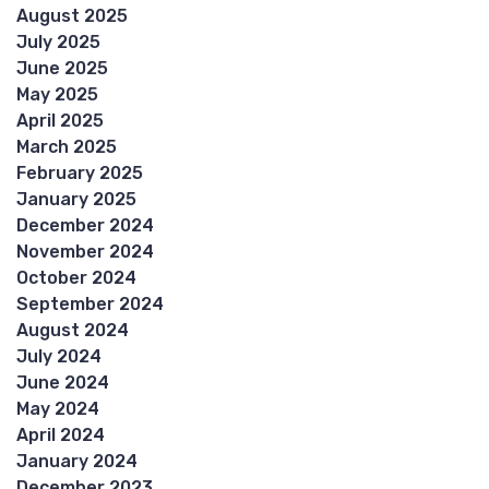
August 2025
July 2025
June 2025
May 2025
April 2025
March 2025
February 2025
January 2025
December 2024
November 2024
October 2024
September 2024
August 2024
July 2024
June 2024
May 2024
April 2024
January 2024
December 2023