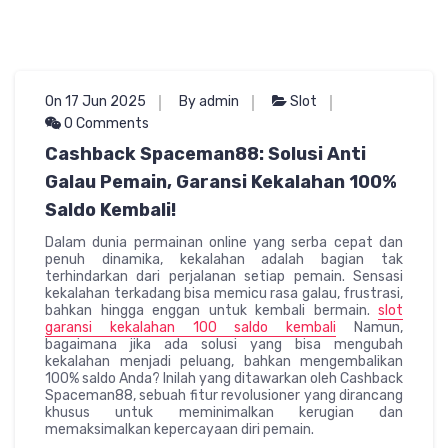
On 17 Jun 2025
By admin
Slot
0 Comments
Cashback Spaceman88: Solusi Anti
Galau Pemain, Garansi Kekalahan 100%
Saldo Kembali!
Dalam dunia permainan online yang serba cepat dan
penuh dinamika, kekalahan adalah bagian tak
terhindarkan dari perjalanan setiap pemain. Sensasi
kekalahan terkadang bisa memicu rasa galau, frustrasi,
bahkan hingga enggan untuk kembali bermain.
slot
garansi kekalahan 100 saldo kembali
Namun,
bagaimana jika ada solusi yang bisa mengubah
kekalahan menjadi peluang, bahkan mengembalikan
100% saldo Anda? Inilah yang ditawarkan oleh Cashback
Spaceman88, sebuah fitur revolusioner yang dirancang
khusus untuk meminimalkan kerugian dan
memaksimalkan kepercayaan diri pemain.