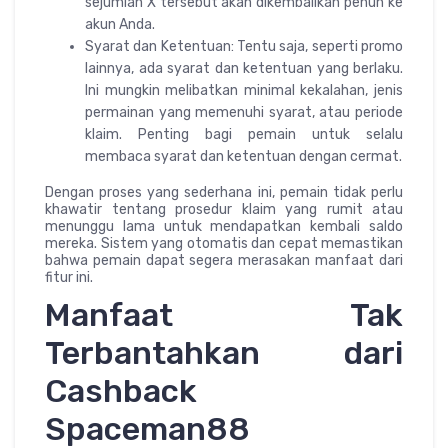
sejumlah X tersebut akan dikembalikan penuh ke
akun Anda.
Syarat dan Ketentuan: Tentu saja, seperti promo
lainnya, ada syarat dan ketentuan yang berlaku.
Ini mungkin melibatkan minimal kekalahan, jenis
permainan yang memenuhi syarat, atau periode
klaim. Penting bagi pemain untuk selalu
membaca syarat dan ketentuan dengan cermat.
Dengan proses yang sederhana ini, pemain tidak perlu
khawatir tentang prosedur klaim yang rumit atau
menunggu lama untuk mendapatkan kembali saldo
mereka. Sistem yang otomatis dan cepat memastikan
bahwa pemain dapat segera merasakan manfaat dari
fitur ini.
Manfaat Tak
Terbantahkan dari
Cashback
Spaceman88