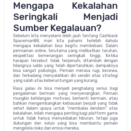
Mengapa Kekalahan
Seringkali Menjadi
Sumber Kegalauan?
Sebelum kita menyelami lebih jauh tentang Cashback
Spaceman88, mari kita pahami terlebih dahulu
mengapa kekalahan bisa begitu membebani. Dalam
permainan online, terutama yang melibatkan taruhan,
ekspektasi kemenangan seringkali tinggi. Ketika
harapan tersebut tidak terpenuhi, ditambah dengan
hilangnya saldo yang telah dipertaruhkan, dampaknya
bisa sangat psikologis. Pemain merasa rugi, kecewa,
dan terkadang menyalahkan diri sendiri atas strategi
yang salah atau keberuntungan yang kurang.
Rasa galau ini bisa menjadi penghalang serius bagi
pengalaman bermain yang menyenangkan. Pemain
mungkin kehilangan motivasi, berhenti bermain, atau
bahkan mengembangkan kebiasaan berjudi yang tidak
sehat dalam upaya untuk “membalas dendam” atas
kekalahan. Inilah mengapa penting bagi platform game
untuk tidak hanya menyediakan hiburan, tetapi juga
dukungan dan solusi yang bisa membantu pemain
mengelola risiko dan emosi mereka.