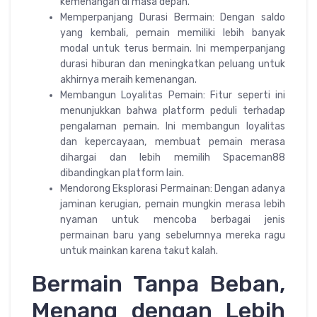
kemenangan di masa depan.
Memperpanjang Durasi Bermain: Dengan saldo
yang kembali, pemain memiliki lebih banyak
modal untuk terus bermain. Ini memperpanjang
durasi hiburan dan meningkatkan peluang untuk
akhirnya meraih kemenangan.
Membangun Loyalitas Pemain: Fitur seperti ini
menunjukkan bahwa platform peduli terhadap
pengalaman pemain. Ini membangun loyalitas
dan kepercayaan, membuat pemain merasa
dihargai dan lebih memilih Spaceman88
dibandingkan platform lain.
Mendorong Eksplorasi Permainan: Dengan adanya
jaminan kerugian, pemain mungkin merasa lebih
nyaman untuk mencoba berbagai jenis
permainan baru yang sebelumnya mereka ragu
untuk mainkan karena takut kalah.
Bermain Tanpa Beban,
Menang dengan Lebih