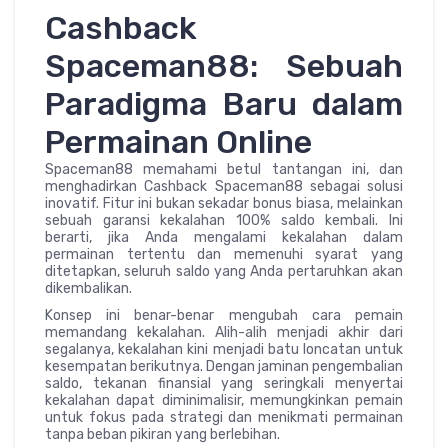
Cashback
Spaceman88: Sebuah
Paradigma Baru dalam
Permainan Online
Spaceman88 memahami betul tantangan ini, dan
menghadirkan Cashback Spaceman88 sebagai solusi
inovatif. Fitur ini bukan sekadar bonus biasa, melainkan
sebuah garansi kekalahan 100% saldo kembali. Ini
berarti, jika Anda mengalami kekalahan dalam
permainan tertentu dan memenuhi syarat yang
ditetapkan, seluruh saldo yang Anda pertaruhkan akan
dikembalikan.
Konsep ini benar-benar mengubah cara pemain
memandang kekalahan. Alih-alih menjadi akhir dari
segalanya, kekalahan kini menjadi batu loncatan untuk
kesempatan berikutnya. Dengan jaminan pengembalian
saldo, tekanan finansial yang seringkali menyertai
kekalahan dapat diminimalisir, memungkinkan pemain
untuk fokus pada strategi dan menikmati permainan
tanpa beban pikiran yang berlebihan.