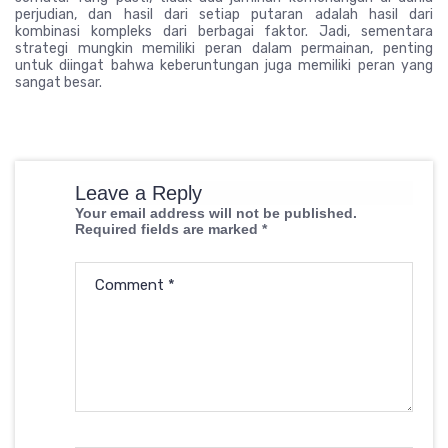
perjudian, dan hasil dari setiap putaran adalah hasil dari
kombinasi kompleks dari berbagai faktor. Jadi, sementara
strategi mungkin memiliki peran dalam permainan, penting
untuk diingat bahwa keberuntungan juga memiliki peran yang
sangat besar.
Leave a Reply
Your email address will not be published.
Required fields are marked
*
Comment
*