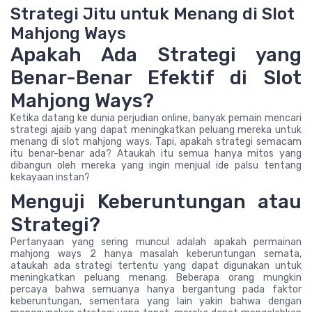
Strategi Jitu untuk Menang di Slot
Mahjong Ways
Apakah Ada Strategi yang
Benar-Benar Efektif di Slot
Mahjong Ways?
Ketika datang ke dunia perjudian online, banyak pemain mencari
strategi ajaib yang dapat meningkatkan peluang mereka untuk
menang di slot mahjong ways. Tapi, apakah strategi semacam
itu benar-benar ada? Ataukah itu semua hanya mitos yang
dibangun oleh mereka yang ingin menjual ide palsu tentang
kekayaan instan?
Menguji Keberuntungan atau
Strategi?
Pertanyaan yang sering muncul adalah apakah permainan
mahjong ways 2 hanya masalah keberuntungan semata,
ataukah ada strategi tertentu yang dapat digunakan untuk
meningkatkan peluang menang. Beberapa orang mungkin
percaya bahwa semuanya hanya bergantung pada faktor
keberuntungan, sementara yang lain yakin bahwa dengan