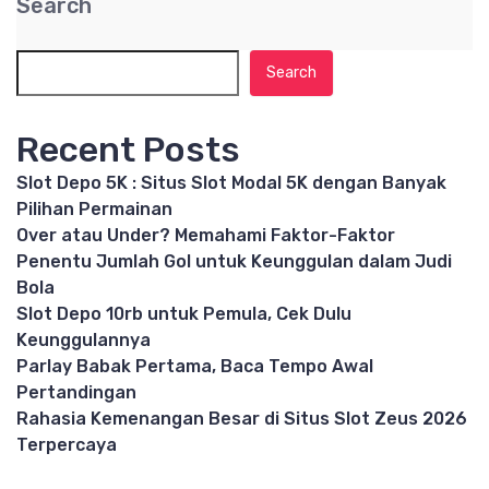
Search
Search
Recent Posts
Slot Depo 5K : Situs Slot Modal 5K dengan Banyak
Pilihan Permainan
Over atau Under? Memahami Faktor-Faktor
Penentu Jumlah Gol untuk Keunggulan dalam Judi
Bola
Slot Depo 10rb untuk Pemula, Cek Dulu
Keunggulannya
Parlay Babak Pertama, Baca Tempo Awal
Pertandingan
Rahasia Kemenangan Besar di Situs Slot Zeus 2026
Terpercaya