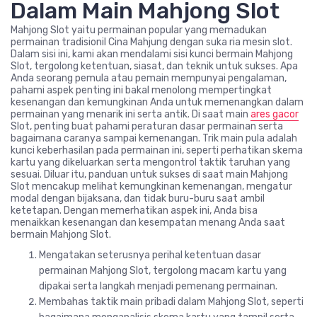
Dalam Main Mahjong Slot
Mahjong Slot yaitu permainan popular yang memadukan
permainan tradisionil Cina Mahjung dengan suka ria mesin slot.
Dalam sisi ini, kami akan mendalami sisi kunci bermain Mahjong
Slot, tergolong ketentuan, siasat, dan teknik untuk sukses. Apa
Anda seorang pemula atau pemain mempunyai pengalaman,
pahami aspek penting ini bakal menolong mempertingkat
kesenangan dan kemungkinan Anda untuk memenangkan dalam
permainan yang menarik ini serta antik. Di saat main
ares gacor
Slot, penting buat pahami peraturan dasar permainan serta
bagaimana caranya sampai kemenangan. Trik main pula adalah
kunci keberhasilan pada permainan ini, seperti perhatikan skema
kartu yang dikeluarkan serta mengontrol taktik taruhan yang
sesuai. Diluar itu, panduan untuk sukses di saat main Mahjong
Slot mencakup melihat kemungkinan kemenangan, mengatur
modal dengan bijaksana, dan tidak buru-buru saat ambil
ketetapan. Dengan memerhatikan aspek ini, Anda bisa
menaikkan kesenangan dan kesempatan menang Anda saat
bermain Mahjong Slot.
Mengatakan seterusnya perihal ketentuan dasar
permainan Mahjong Slot, tergolong macam kartu yang
dipakai serta langkah menjadi pemenang permainan.
Membahas taktik main pribadi dalam Mahjong Slot, seperti