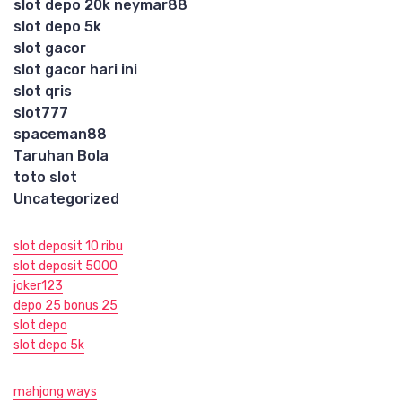
slot depo 20k neymar88
slot depo 5k
slot gacor
slot gacor hari ini
slot qris
slot777
spaceman88
Taruhan Bola
toto slot
Uncategorized
slot deposit 10 ribu
slot deposit 5000
joker123
depo 25 bonus 25
slot depo
slot depo 5k
mahjong ways