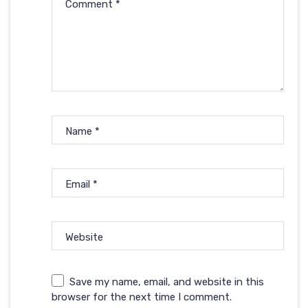
Comment
*
Name
*
Email
*
Website
Save my name, email, and website in this
browser for the next time I comment.