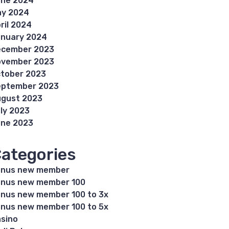
ne 2024
y 2024
ril 2024
nuary 2024
ecember 2023
ovember 2023
tober 2023
eptember 2023
gust 2023
ly 2023
ne 2023
ategories
onus new member
nus new member 100
nus new member 100 to 3x
nus new member 100 to 5x
sino