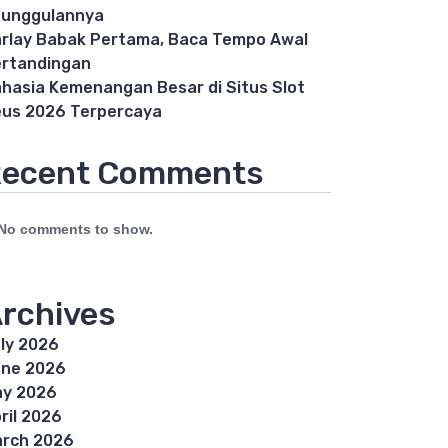
unggulannya
rlay Babak Pertama, Baca Tempo Awal
rtandingan
hasia Kemenangan Besar di Situs Slot
us 2026 Terpercaya
ecent Comments
No comments to show.
rchives
ly 2026
ne 2026
y 2026
ril 2026
rch 2026