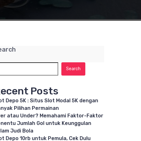
earch
Search
ecent Posts
ot Depo 5K : Situs Slot Modal 5K dengan
nyak Pilihan Permainan
er atau Under? Memahami Faktor-Faktor
nentu Jumlah Gol untuk Keunggulan
lam Judi Bola
ot Depo 10rb untuk Pemula, Cek Dulu