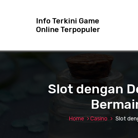
S
k
i
Info Terkini Game
p
Online Terpopuler
t
o
c
o
n
t
e
n
Slot dengan D
t
Bermai
Home
Casino
Slot den