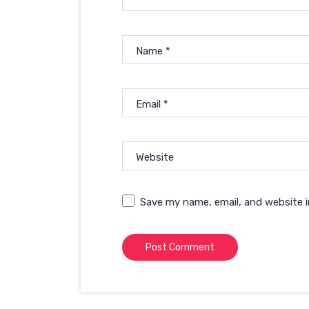
Name
*
Email
*
Website
Save my name, email, and website i