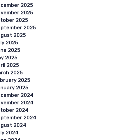
ecember 2025
ovember 2025
tober 2025
eptember 2025
gust 2025
ly 2025
ne 2025
y 2025
ril 2025
rch 2025
bruary 2025
nuary 2025
ecember 2024
ovember 2024
tober 2024
eptember 2024
gust 2024
ly 2024