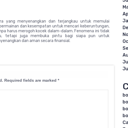
Ju
Ma
Ap
Ja
ara yang menyenangkan dan terjangkau untuk memulai
i permainan dan kesempatan untuk mencari keberuntungan,
D
npa harus merogoh kocek dalam-dalam. Fenomena ini tidak
N
u, tetapi juga membuka pintu bagi siapa pun untuk
yenangkan dan aman secara finansial.
Oc
S
Au
Ju
Ju
d.
Required fields are marked
*
C
b
bo
bo
bo
Ca