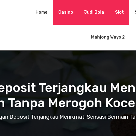
Home
Casino
Judi Bola
Slot
Mahjong Ways 2
eposit Terjangkau Men
n Tanpa Merogoh Koce
gan Deposit Terjangkau Menikmati Sensasi Bermain T