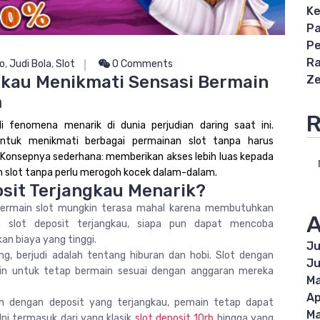
Ke
Pa
Pe
Ra
o
,
Judi Bola
,
Slot
0 Comments
gkau Menikmati Sensasi Bermain
Ze
m
R
i fenomena menarik di dunia perjudian daring saat ini.
tuk menikmati berbagai permainan slot tanpa harus
Konsepnya sederhana: memberikan akses lebih luas kepada
 slot tanpa perlu merogoh kocek dalam-dalam.
sit Terjangkau Menarik?
 bermain slot mungkin terasa mahal karena membutuhkan
A
 slot deposit terjangkau, siapa pun dapat mencoba
an biaya yang tinggi.
Ju
ng, berjudi adalah tentang hiburan dan hobi. Slot dengan
Ju
in untuk tetap bermain sesuai dengan anggaran mereka
Ma
Ap
un dengan deposit yang terjangkau, pemain tetap dapat
Ma
Ini termasuk dari yang klasik
slot deposit 10rb
hingga yang