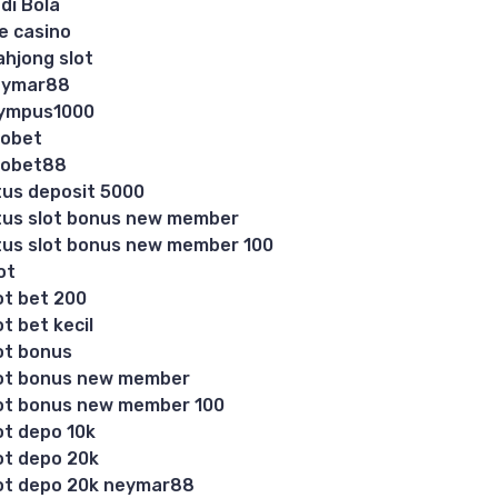
di Bola
ve casino
hjong slot
eymar88
ympus1000
obet
bobet88
tus deposit 5000
tus slot bonus new member
tus slot bonus new member 100
ot
ot bet 200
ot bet kecil
ot bonus
ot bonus new member
ot bonus new member 100
ot depo 10k
ot depo 20k
ot depo 20k neymar88