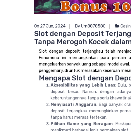
On 27 Jun, 2024
By Urn8878580
Casin
Slot dengan Deposit Terjan
Tanpa Merogoh Kocek dala
Slot dengan deposit terjangkau telah menjad
Fenomena ini memungkinkan para pemain un
mengeluarkan banyak uang sebagai modal awal. 
penggemar judi untuk merasakan keseruan mesin
Mengapa Slot dengan Depo
Aksesibilitas yang Lebih Luas
: Dulu,
deposit besar. Namun, dengan adanya
keberuntungannya tanpa perlu khawatir ak
Menyiasati Anggaran
: Bagi banyak ora
deposit terjangkau memungkinkan pema
tanpa harus merasa tertekan.
Pilihan Game yang Beragam
: Meskip
menikmati berbagai jenis permainan slot. 