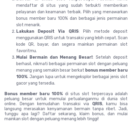
mendaftar di situs yang sudah terbukti memberikan
pelayanan dan keamanan terbaik. Pilih yang menawarkan
bonus member baru 100% dan berbagai jenis permainan
slot menarik.
Lakukan Deposit Via QRIS
: Pilih metode deposit
menggunakan QRIS untuk transaksi yang lebih cepat. Scan
kode QR, bayar, dan segera mainkan permainan slot
favoritmu.
Mulai Bermain dan Menang Besar!
: Setelah deposit
berhasil, nikmati berbagai permainan slot dengan peluang
menang yang semakin besar berkat
bonus member baru
100%
. Jangan lupa untuk mengeksplor berbagai jenis slot
gacor yang tersedia.
Bonus member baru 100%
di situs slot terpercaya adalah
peluang besar untuk memulai petualanganmu di dunia slot
online. Dengan kemudahan transaksi via
QRIS
, kamu bisa
langsung merasakan kenyamanan bermain tanpa ribet. Jadi,
tunggu apa lagi? Daftar sekarang, klaim bonus, dan mulai
mainkan slot dengan peluang menang lebih tinggi!