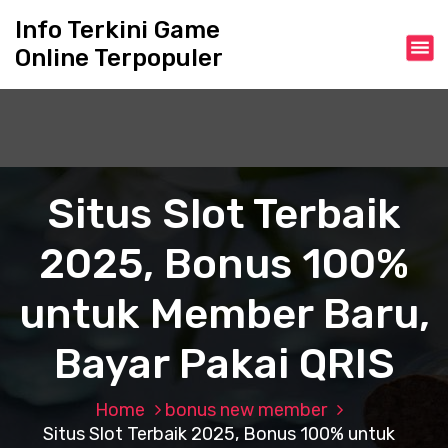
S
Info Terkini Game
k
Online Terpopuler
i
p
t
o
c
o
n
Situs Slot Terbaik
t
e
2025, Bonus 100%
n
t
untuk Member Baru,
Bayar Pakai QRIS
Home
bonus new member
Situs Slot Terbaik 2025, Bonus 100% untuk