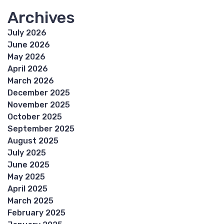
Archives
July 2026
June 2026
May 2026
April 2026
March 2026
December 2025
November 2025
October 2025
September 2025
August 2025
July 2025
June 2025
May 2025
April 2025
March 2025
February 2025