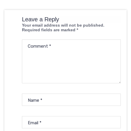
Leave a Reply
Your email address will not be published.
Required fields are marked
*
Comment
*
Name
*
Email
*