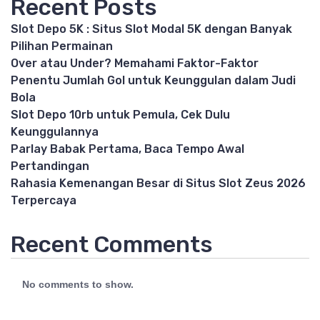
Recent Posts
Slot Depo 5K : Situs Slot Modal 5K dengan Banyak
Pilihan Permainan
Over atau Under? Memahami Faktor-Faktor
Penentu Jumlah Gol untuk Keunggulan dalam Judi
Bola
Slot Depo 10rb untuk Pemula, Cek Dulu
Keunggulannya
Parlay Babak Pertama, Baca Tempo Awal
Pertandingan
Rahasia Kemenangan Besar di Situs Slot Zeus 2026
Terpercaya
Recent Comments
No comments to show.