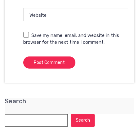
Website
Save my name, email, and website in this
browser for the next time I comment.
Search
Search