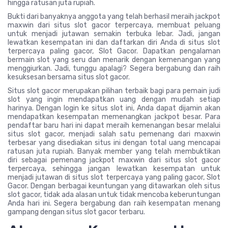
hingga ratusan juta rupiah.
Bukti dari banyaknya anggota yang telah berhasil meraih jackpot
maxwin dari situs slot gacor terpercaya, membuat peluang
untuk menjadi jutawan semakin terbuka lebar. Jadi, jangan
lewatkan kesempatan ini dan daftarkan diri Anda di situs slot
terpercaya paling gacor, Slot Gacor. Dapatkan pengalaman
bermain slot yang seru dan menarik dengan kemenangan yang
menggiurkan. Jadi, tunggu apalagi? Segera bergabung dan raih
kesuksesan bersama situs slot gacor.
Situs slot gacor merupakan pilihan terbaik bagi para pemain judi
slot yang ingin mendapatkan uang dengan mudah setiap
harinya. Dengan login ke situs slot ini, Anda dapat dijamin akan
mendapatkan kesempatan memenangkan jackpot besar. Para
pendaftar baru hari ini dapat meraih kemenangan besar melalui
situs slot gacor, menjadi salah satu pemenang dari maxwin
terbesar yang disediakan situs ini dengan total uang mencapai
ratusan juta rupiah. Banyak member yang telah membuktikan
diri sebagai pemenang jackpot maxwin dari situs slot gacor
terpercaya, sehingga jangan lewatkan kesempatan untuk
menjadi jutawan di situs slot terpercaya yang paling gacor, Slot
Gacor. Dengan berbagai keuntungan yang ditawarkan oleh situs
slot gacor, tidak ada alasan untuk tidak mencoba keberuntungan
Anda hari ini. Segera bergabung dan raih kesempatan menang
gampang dengan situs slot gacor terbaru.