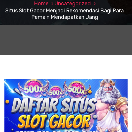
Home
Uncategorized
Situs Slot Gacor Menjadi Rekomendasi Bagi Para
Pemain Mendapatkan Uang