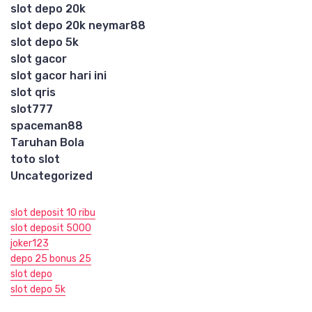
slot depo 20k
slot depo 20k neymar88
slot depo 5k
slot gacor
slot gacor hari ini
slot qris
slot777
spaceman88
Taruhan Bola
toto slot
Uncategorized
slot deposit 10 ribu
slot deposit 5000
joker123
depo 25 bonus 25
slot depo
slot depo 5k