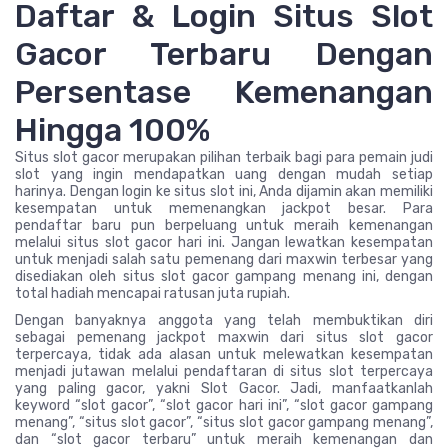
Daftar & Login Situs Slot
Gacor Terbaru Dengan
Persentase Kemenangan
Hingga 100%
Situs slot gacor merupakan pilihan terbaik bagi para pemain judi
slot yang ingin mendapatkan uang dengan mudah setiap
harinya. Dengan login ke situs slot ini, Anda dijamin akan memiliki
kesempatan untuk memenangkan jackpot besar. Para
pendaftar baru pun berpeluang untuk meraih kemenangan
melalui situs slot gacor hari ini. Jangan lewatkan kesempatan
untuk menjadi salah satu pemenang dari maxwin terbesar yang
disediakan oleh situs slot gacor gampang menang ini, dengan
total hadiah mencapai ratusan juta rupiah.
Dengan banyaknya anggota yang telah membuktikan diri
sebagai pemenang jackpot maxwin dari situs slot gacor
terpercaya, tidak ada alasan untuk melewatkan kesempatan
menjadi jutawan melalui pendaftaran di situs slot terpercaya
yang paling gacor, yakni Slot Gacor. Jadi, manfaatkanlah
keyword “slot gacor”, “slot gacor hari ini”, “slot gacor gampang
menang”, “situs slot gacor”, “situs slot gacor gampang menang”,
dan “slot gacor terbaru” untuk meraih kemenangan dan