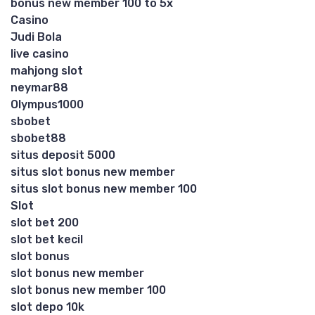
bonus new member 100 to 5x
Casino
Judi Bola
live casino
mahjong slot
neymar88
Olympus1000
sbobet
sbobet88
situs deposit 5000
situs slot bonus new member
situs slot bonus new member 100
Slot
slot bet 200
slot bet kecil
slot bonus
slot bonus new member
slot bonus new member 100
slot depo 10k