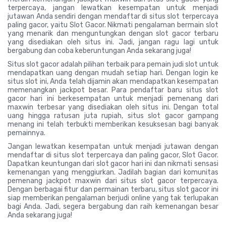
terpercaya, jangan lewatkan kesempatan untuk menjadi
jutawan Anda sendiri dengan mendaftar di situs slot terpercaya
paling gacor, yaitu Slot Gacor. Nikmati pengalaman bermain slot
yang menarik dan menguntungkan dengan slot gacor terbaru
yang disediakan oleh situs ini. Jadi, jangan ragu lagi untuk
bergabung dan coba keberuntungan Anda sekarang juga!
Situs slot gacor adalah pilihan terbaik para pemain judi slot untuk
mendapatkan uang dengan mudah setiap hari. Dengan login ke
situs slot ini, Anda telah dijamin akan mendapatkan kesempatan
memenangkan jackpot besar. Para pendaftar baru situs slot
gacor hari ini berkesempatan untuk menjadi pemenang dari
maxwin terbesar yang disediakan oleh situs ini. Dengan total
uang hingga ratusan juta rupiah, situs slot gacor gampang
menang ini telah terbukti memberikan kesuksesan bagi banyak
pemainnya.
Jangan lewatkan kesempatan untuk menjadi jutawan dengan
mendaftar di situs slot terpercaya dan paling gacor, Slot Gacor.
Dapatkan keuntungan dari slot gacor hari ini dan nikmati sensasi
kemenangan yang menggiurkan. Jadilah bagian dari komunitas
pemenang jackpot maxwin dari situs slot gacor terpercaya.
Dengan berbagai fitur dan permainan terbaru, situs slot gacor ini
siap memberikan pengalaman berjudi online yang tak terlupakan
bagi Anda. Jadi, segera bergabung dan raih kemenangan besar
Anda sekarang juga!