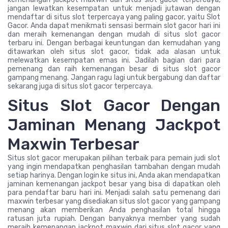
jangan lewatkan kesempatan untuk menjadi jutawan dengan
mendaftar di situs slot terpercaya yang paling gacor, yaitu Slot
Gacor. Anda dapat menikmati sensasi bermain slot gacor hari ini
dan meraih kemenangan dengan mudah di situs slot gacor
terbaru ini. Dengan berbagai keuntungan dan kemudahan yang
ditawarkan oleh situs slot gacor, tidak ada alasan untuk
melewatkan kesempatan emas ini. Jadilah bagian dari para
pemenang dan raih kemenangan besar di situs slot gacor
gampang menang. Jangan ragu lagi untuk bergabung dan daftar
sekarang juga di situs slot gacor terpercaya.
Situs Slot Gacor Dengan
Jaminan Menang Jackpot
Maxwin Terbesar
Situs slot gacor merupakan pilihan terbaik para pemain judi slot
yang ingin mendapatkan penghasilan tambahan dengan mudah
setiap harinya. Dengan login ke situs ini, Anda akan mendapatkan
jaminan kemenangan jackpot besar yang bisa di dapatkan oleh
para pendaftar baru hari ini. Menjadi salah satu pemenang dari
maxwin terbesar yang disediakan situs slot gacor yang gampang
menang akan memberikan Anda penghasilan total hingga
ratusan juta rupiah. Dengan banyaknya member yang sudah
meraih kemenangan jackpot maxwin dari situs slot gacor yang