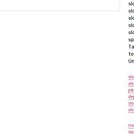
sl
sl
sl
sl
sl
s
Ta
to
Un
slo
sl
jo
de
sl
sl
ma
sl