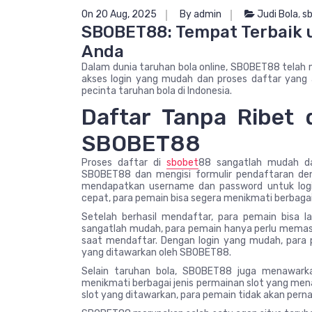
On 20 Aug, 2025
By admin
Judi Bola
,
s
SBOBET88: Tempat Terbaik 
Anda
Dalam dunia taruhan bola online, SBOBET88 telah m
akses login yang mudah dan proses daftar yang a
pecinta taruhan bola di Indonesia.
Daftar Tanpa Ribet
SBOBET88
Proses daftar di
sbobet
88 sangatlah mudah da
SBOBET88 dan mengisi formulir pendaftaran deng
mendapatkan username dan password untuk log
cepat, para pemain bisa segera menikmati berbagai
Setelah berhasil mendaftar, para pemain bisa 
sangatlah mudah, para pemain hanya perlu mema
saat mendaftar. Dengan login yang mudah, para p
yang ditawarkan oleh SBOBET88.
Selain taruhan bola, SBOBET88 juga menawarkan
menikmati berbagai jenis permainan slot yang men
slot yang ditawarkan, para pemain tidak akan per