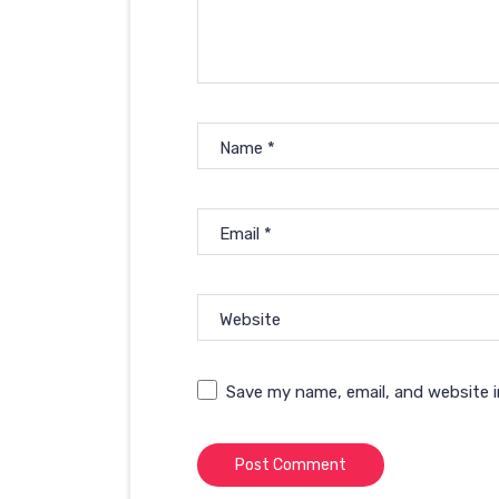
Name
*
Email
*
Website
Save my name, email, and website i