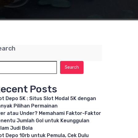
earch
Search
ecent Posts
ot Depo 5K : Situs Slot Modal 5K dengan
nyak Pilihan Permainan
er atau Under? Memahami Faktor-Faktor
nentu Jumlah Gol untuk Keunggulan
lam Judi Bola
ot Depo 10rb untuk Pemula, Cek Dulu