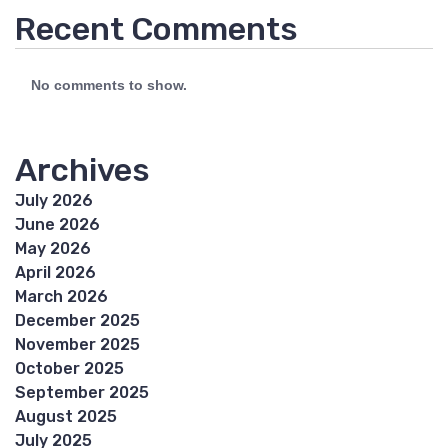
Recent Comments
No comments to show.
Archives
July 2026
June 2026
May 2026
April 2026
March 2026
December 2025
November 2025
October 2025
September 2025
August 2025
July 2025