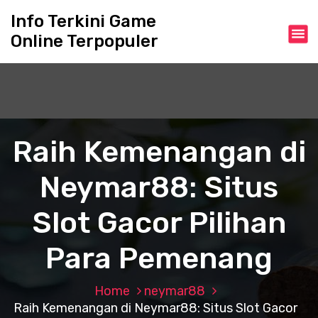
S
Info Terkini Game
k
Online Terpopuler
i
p
t
o
c
o
n
Raih Kemenangan di
t
e
Neymar88: Situs
n
t
Slot Gacor Pilihan
Para Pemenang
Home
neymar88
Raih Kemenangan di Neymar88: Situs Slot Gacor