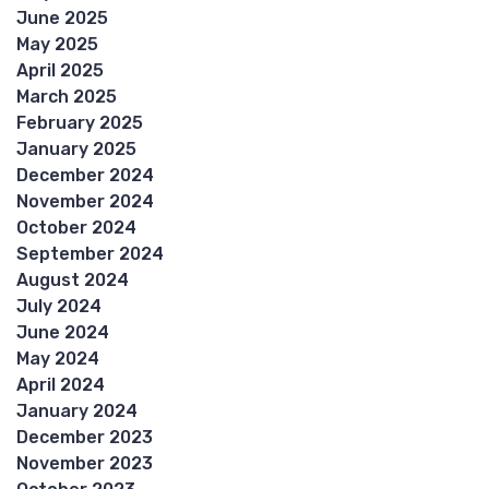
June 2025
May 2025
April 2025
March 2025
February 2025
January 2025
December 2024
November 2024
October 2024
September 2024
August 2024
July 2024
June 2024
May 2024
April 2024
January 2024
December 2023
November 2023