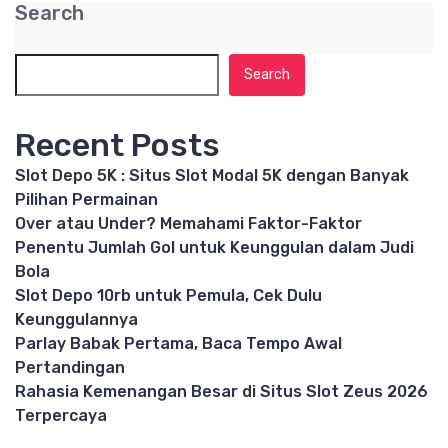
Search
Search
Recent Posts
Slot Depo 5K : Situs Slot Modal 5K dengan Banyak
Pilihan Permainan
Over atau Under? Memahami Faktor-Faktor
Penentu Jumlah Gol untuk Keunggulan dalam Judi
Bola
Slot Depo 10rb untuk Pemula, Cek Dulu
Keunggulannya
Parlay Babak Pertama, Baca Tempo Awal
Pertandingan
Rahasia Kemenangan Besar di Situs Slot Zeus 2026
Terpercaya