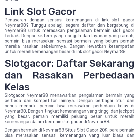
Link Slot Gacor
Penasaran dengan sensasi kemenangan di link slot gacor
Neymar88? Tunggu apalagi, segera daftar dan bergabung di
Neymar88 untuk merasakan pengalaman bermain slot gacor
terbaik. Dengan sistem yang canggih dan layanan yang ramah,
pemain bisa merasakan sensasi bermain yang belum pernah
mereka rasakan sebelumnya. Jangan lewatkan kesempatan
untuk meraih kemenangan besar di link slot gacor Neymar88.
Slotgacor: Daftar Sekarang
dan Rasakan Perbedaan
Kelas
Slotgacor Neymar88 menawarkan pengalaman bermain yang
berbeda dari kompetitor lainnya. Dengan berbagai fitur dan
bonus menarik, pemain bisa merasakan perbedaan kelas di
Neymar88. Dengan tingkat kemenangan yang tinggi dan jackpot
yang besar, pemain memiliki peluang besar untuk meraih
kemenangan dalam bermain slot gacor di Neymar88.
Dengan bermain di Neymar88 Situs Slot Gacor 20K, para pemain
bisa merasakan sensasi kemenangan yang luar biasa dan