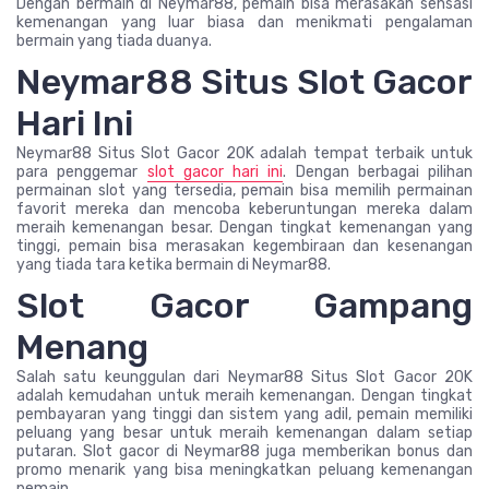
Dengan bermain di Neymar88, pemain bisa merasakan sensasi
kemenangan yang luar biasa dan menikmati pengalaman
bermain yang tiada duanya.
Neymar88 Situs Slot Gacor
Hari Ini
Neymar88 Situs Slot Gacor 20K adalah tempat terbaik untuk
para penggemar
slot gacor hari ini
. Dengan berbagai pilihan
permainan slot yang tersedia, pemain bisa memilih permainan
favorit mereka dan mencoba keberuntungan mereka dalam
meraih kemenangan besar. Dengan tingkat kemenangan yang
tinggi, pemain bisa merasakan kegembiraan dan kesenangan
yang tiada tara ketika bermain di Neymar88.
Slot Gacor Gampang
Menang
Salah satu keunggulan dari Neymar88 Situs Slot Gacor 20K
adalah kemudahan untuk meraih kemenangan. Dengan tingkat
pembayaran yang tinggi dan sistem yang adil, pemain memiliki
peluang yang besar untuk meraih kemenangan dalam setiap
putaran. Slot gacor di Neymar88 juga memberikan bonus dan
promo menarik yang bisa meningkatkan peluang kemenangan
pemain.