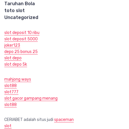
Taruhan Bola
toto slot
Uncategorized
slot deposit 10 ribu
slot deposit 5000
joker123
depo 25 bonus 25
slot depo
slot depo 5k
mahjong ways
slot88
slot777
slot gacor gampang menang
slot88
CERIABET adalah situs judi
spaceman
slot