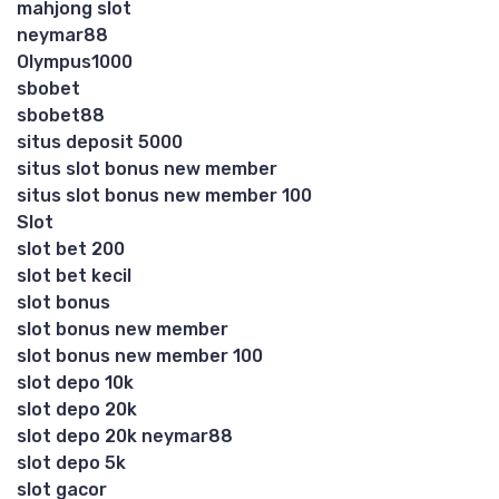
mahjong slot
neymar88
Olympus1000
sbobet
sbobet88
situs deposit 5000
situs slot bonus new member
situs slot bonus new member 100
Slot
slot bet 200
slot bet kecil
slot bonus
slot bonus new member
slot bonus new member 100
slot depo 10k
slot depo 20k
slot depo 20k neymar88
slot depo 5k
slot gacor