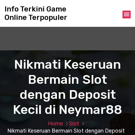
S
Info Terkini Game
k
Online Terpopuler
i
p
t
o
c
o
n
Nikmati Keseruan
t
e
Bermain Slot
n
t
dengan Deposit
Kecil di Neymar88
Home
Slot
Nikmati Keseruan Bermain Slot dengan Deposit