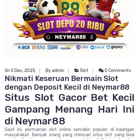
On 5 Dec, 2025
By admin
Slot
0 Comments
Nikmati Keseruan Bermain Slot
dengan Deposit Kecil di Neymar88
Situs Slot Gacor Bet Kecil
Gampang Menang Hari Ini
di Neymar88
Saat ini, permainan slot online semakin populer di kalangan
masyarakat. Banyak orang yang mencari situs slot yang bisa