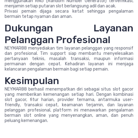
menggunakan RNG (Random Number Generator) terverifikasi,
menjamin setiap putaran slot berlangsung adil dan acak.
Privasi pemain dijaga secara ketat sehingga pengalaman
bermain tetap nyaman dan aman.
Dukungan Layanan
Pelanggan Profesional
NEYMAR88 menyediakan tim layanan pelanggan yang responsif
dan profesional. Tim support siap membantu menyelesaikan
pertanyaan teknis, masalah transaksi, maupun informasi
permainan dengan cepat. Kehadiran layanan ini menjaga
kelancaran pengalaman bermain bagi setiap pemain.
Kesimpulan
NEYMAR88 berhasil menempatkan diri sebagai situs slot gacor
yang memberikan kemenangan setiap hari. Dengan kombinasi
slot gacor, fitur harian, provider ternama, antarmuka user-
friendly, transaksi cepat, keamanan terjamin, dan layanan
pelanggan profesional, platform ini menawarkan pengalaman
bermain slot online yang menyenangkan, aman, dan penuh
peluang kemenangan.