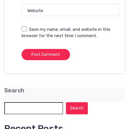
Website
Save my name, email, and website in this
browser for the next time I comment.
Search
Search
Recent Posts