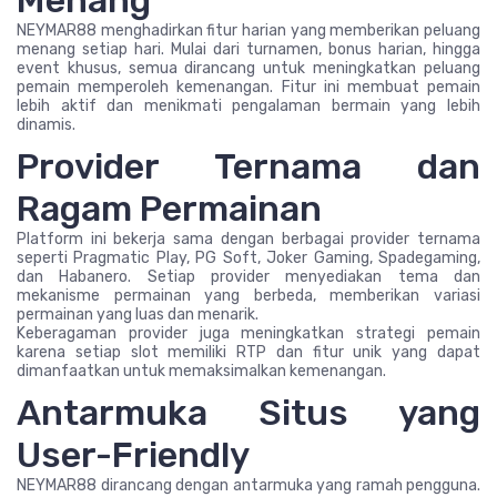
Menang
NEYMAR88 menghadirkan fitur harian yang memberikan peluang
menang setiap hari. Mulai dari turnamen, bonus harian, hingga
event khusus, semua dirancang untuk meningkatkan peluang
pemain memperoleh kemenangan. Fitur ini membuat pemain
lebih aktif dan menikmati pengalaman bermain yang lebih
dinamis.
Provider Ternama dan
Ragam Permainan
Platform ini bekerja sama dengan berbagai provider ternama
seperti Pragmatic Play, PG Soft, Joker Gaming, Spadegaming,
dan Habanero. Setiap provider menyediakan tema dan
mekanisme permainan yang berbeda, memberikan variasi
permainan yang luas dan menarik.
Keberagaman provider juga meningkatkan strategi pemain
karena setiap slot memiliki RTP dan fitur unik yang dapat
dimanfaatkan untuk memaksimalkan kemenangan.
Antarmuka Situs yang
User-Friendly
NEYMAR88 dirancang dengan antarmuka yang ramah pengguna.