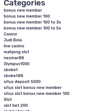
Categories
bonus new member
bonus new member 100
bonus new member 100 to 3x
bonus new member 100 to 5x
Casino
Judi Bola
live casino
mahjong slot
neymar88
Olympus1000
sbobet
sbobet88
situs deposit 5000
situs slot bonus new member
situs slot bonus new member 100
Slot
slot bet 200