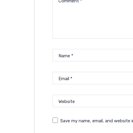
Comment
*
Name
*
Email
*
Website
Save my name, email, and website i