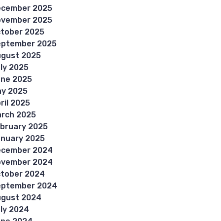
ecember 2025
ovember 2025
tober 2025
eptember 2025
gust 2025
ly 2025
ne 2025
y 2025
ril 2025
rch 2025
bruary 2025
nuary 2025
ecember 2024
ovember 2024
tober 2024
eptember 2024
gust 2024
ly 2024