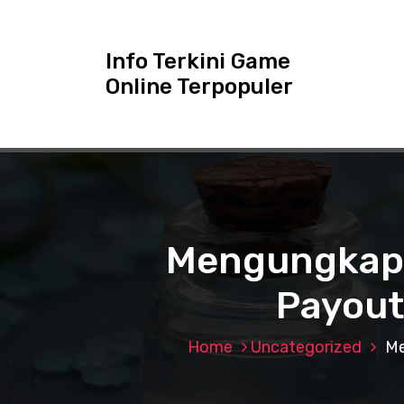
S
k
i
Info Terkini Game
p
Online Terpopuler
t
o
c
o
n
t
e
n
Mengungkap 
t
Payout
Home
Uncategorized
Me