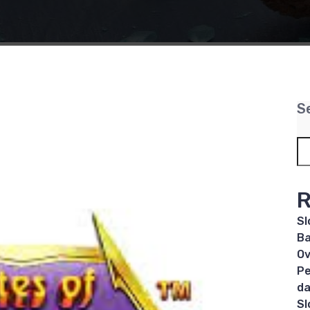
S
R
Sl
Ba
Ov
Pe
da
Sl