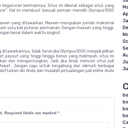
Ju
 kegacoran bermainnya. Situs ini dikenal sebagai situs yang
Ma
acor”. Hal ini membuat banyak pemain memilih Olympus1000
Ap
Ja
maxwin yang ditawarkan. Maxwin merupakan jumlah maksimal
D
am satu kali putaran permainan. Dengan maxwin yang tinggi,
ngan besar dalam waktu singkat.
N
Oc
S
 ditawarkannya, tidak heran jika Olympus1000 menjadi pilihan
Au
kat payout yang tinggi hingga bonus yang melimpah, situs ini
 dan menguntungkan. Jadi, jika Anda mencari situs judi
Ju
g tepat. Jangan ragu untuk bergabung dan nikmati berbagai
Ju
daftarkan diri Anda dan mulailah petualangan judi online Anda
C
b
bo
bo
d.
Required fields are marked
*
bo
Ca