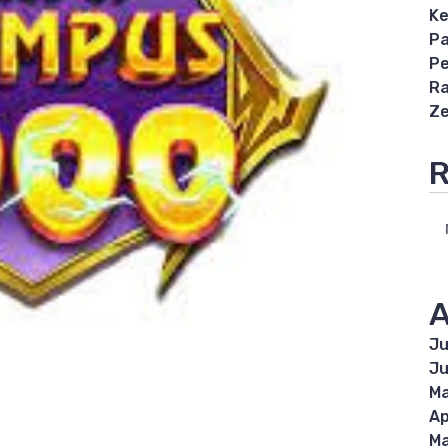
Ke
Pa
Pe
Ra
Ze
R
A
Ju
Ju
Ma
Ap
Ma