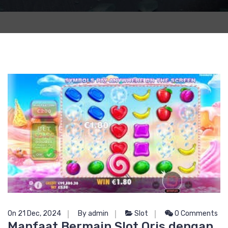
On 21 Dec, 2024
By admin
Slot
0 Comments
Manfaat Bermain Slot Qris dengan