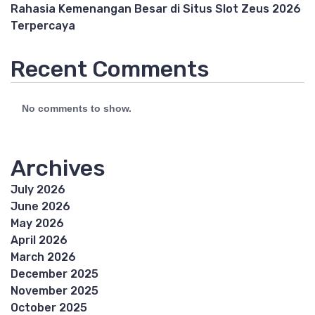
Rahasia Kemenangan Besar di Situs Slot Zeus 2026
Terpercaya
Recent Comments
No comments to show.
Archives
July 2026
June 2026
May 2026
April 2026
March 2026
December 2025
November 2025
October 2025