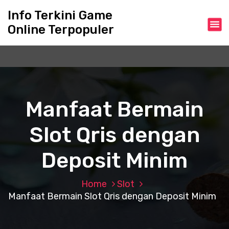
S
Info Terkini Game
k
Online Terpopuler
i
p
t
o
c
o
n
Manfaat Bermain
t
e
Slot Qris dengan
n
t
Deposit Minim
Home
Slot
Manfaat Bermain Slot Qris dengan Deposit Minim