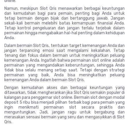
online.
Namun, meskipun Slot Qris menawarkan berbagai keuntungan
dan kemudahan bagi para pemain, penting bagi Anda untuk
tetap bermain dengan bijak dan bertanggung jawab. Jangan
sekali-kali bermain melebihi batas kemampuan finansial Anda.
Tetap kontrol pengeluaran dan jangan terlalu terjebak dalam
permainan hingga mengabaikan hal-hal penting dalam kehidupan
Anda.
Dalam bermain Slot Qris, tentukan target kemenangan Anda dan
jangan terpancing emosi saat mengalami kekalahan. Tetap
tenang dan fokus dalam bermain untuk meningkatkan peluang
kemenangan Anda. Ingatlah bahwa permainan slot online adalah
permainan yang mengandalkan keberuntungan, sehingga Anda
tidak bisa selalu menang setiap saat. Tetapi dengan strategi
permainan yang baik, Anda bisa meningkatkan peluang
kemenangan Anda dalam bermain Slot Qris.
Dengan kemudahan akses dan berbagai keuntungan yang
ditawarkan, tidak mengherankan jika Slot Qris semakin populer di
kalangan para penggemar slot online. Bermain slot dengan modal
deposit 5 ribu bisa menjadi pilihan terbaik bagi para pemain yang
ingin menikmati permainan slot secara praktis dan
menguntungkan. Jadi, jangan ragu untuk bergabung dan
merasakan sensasi bermain yang seru dan mengasyikkan di Slot
Qris.