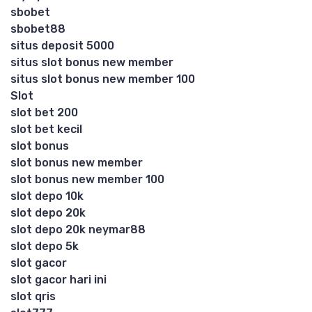
sbobet
sbobet88
situs deposit 5000
situs slot bonus new member
situs slot bonus new member 100
Slot
slot bet 200
slot bet kecil
slot bonus
slot bonus new member
slot bonus new member 100
slot depo 10k
slot depo 20k
slot depo 20k neymar88
slot depo 5k
slot gacor
slot gacor hari ini
slot qris