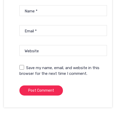
Name
*
Email
*
Website
Save my name, email, and website in this
browser for the next time I comment.