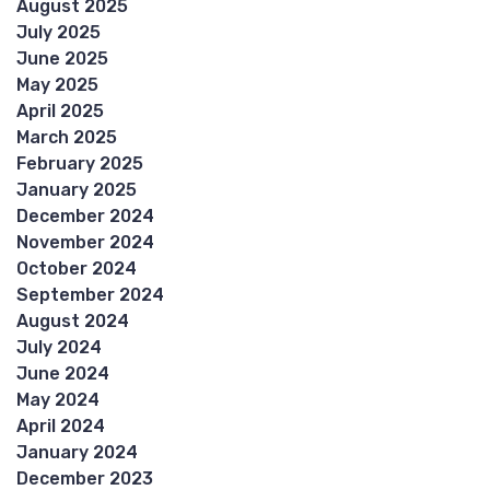
August 2025
July 2025
June 2025
May 2025
April 2025
March 2025
February 2025
January 2025
December 2024
November 2024
October 2024
September 2024
August 2024
July 2024
June 2024
May 2024
April 2024
January 2024
December 2023