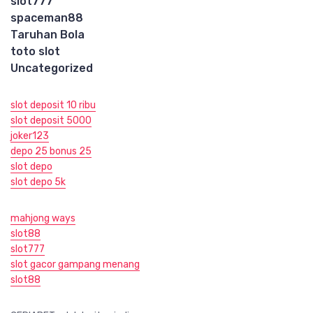
slot777
spaceman88
Taruhan Bola
toto slot
Uncategorized
slot deposit 10 ribu
slot deposit 5000
joker123
depo 25 bonus 25
slot depo
slot depo 5k
mahjong ways
slot88
slot777
slot gacor gampang menang
slot88