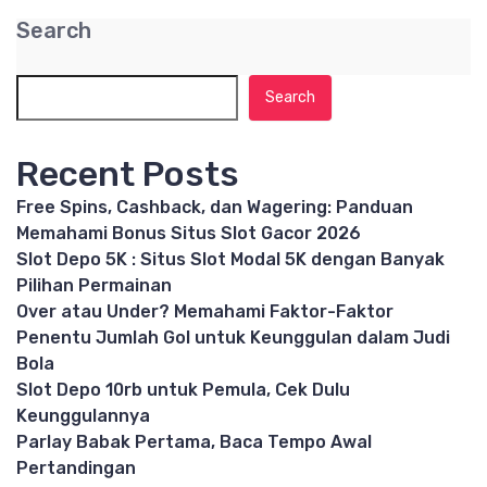
Search
Search
Recent Posts
Free Spins, Cashback, dan Wagering: Panduan
Memahami Bonus Situs Slot Gacor 2026
Slot Depo 5K : Situs Slot Modal 5K dengan Banyak
Pilihan Permainan
Over atau Under? Memahami Faktor-Faktor
Penentu Jumlah Gol untuk Keunggulan dalam Judi
Bola
Slot Depo 10rb untuk Pemula, Cek Dulu
Keunggulannya
Parlay Babak Pertama, Baca Tempo Awal
Pertandingan