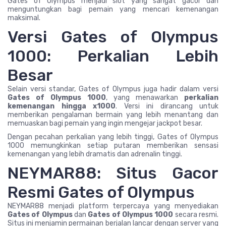
Gates of Olympus menjadi slot yang sangat gacor dan
menguntungkan bagi pemain yang mencari kemenangan
maksimal.
Versi Gates of Olympus
1000: Perkalian Lebih
Besar
Selain versi standar, Gates of Olympus juga hadir dalam versi
Gates of Olympus 1000
, yang menawarkan
perkalian
kemenangan hingga x1000
. Versi ini dirancang untuk
memberikan pengalaman bermain yang lebih menantang dan
memuaskan bagi pemain yang ingin mengejar jackpot besar.
Dengan pecahan perkalian yang lebih tinggi, Gates of Olympus
1000 memungkinkan setiap putaran memberikan sensasi
kemenangan yang lebih dramatis dan adrenalin tinggi.
NEYMAR88: Situs Gacor
Resmi Gates of Olympus
NEYMAR88 menjadi platform terpercaya yang menyediakan
Gates of Olympus
dan
Gates of Olympus 1000
secara resmi.
Situs ini menjamin permainan berjalan lancar dengan server yang