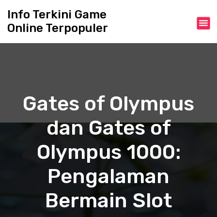
S
Info Terkini Game
k
Online Terpopuler
i
p
t
o
c
o
n
Gates of Olympus
t
e
dan Gates of
n
t
Olympus 1000:
Pengalaman
Bermain Slot