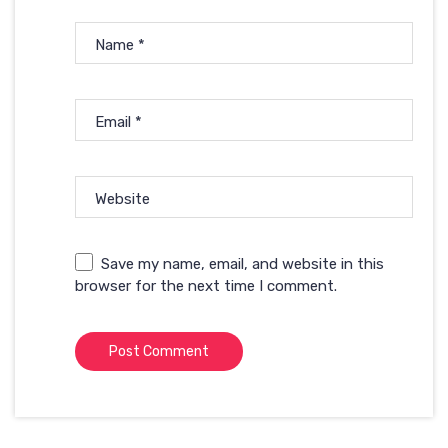
Name
*
Email
*
Website
Save my name, email, and website in this
browser for the next time I comment.