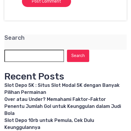
Search
Search
Recent Posts
Slot Depo 5K : Situs Slot Modal 5K dengan Banyak
Pilihan Permainan
Over atau Under? Memahami Faktor-Faktor
Penentu Jumlah Gol untuk Keunggulan dalam Judi
Bola
Slot Depo 10rb untuk Pemula, Cek Dulu
Keunggulannya