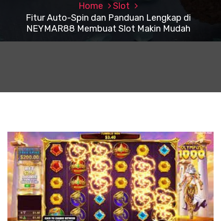
Home
Slot
Fitur Auto-Spin dan Panduan Lengkap di
NEYMAR88 Membuat Slot Makin Mudah