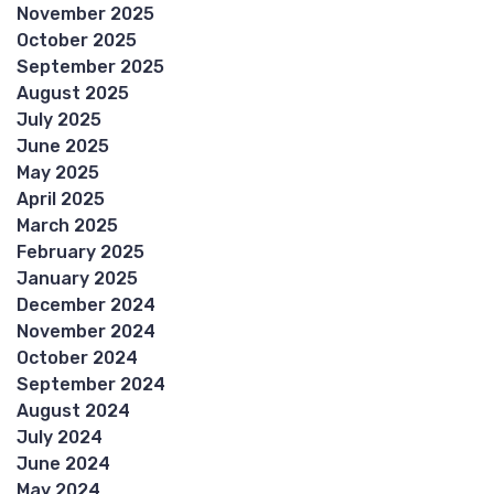
November 2025
October 2025
September 2025
August 2025
July 2025
June 2025
May 2025
April 2025
March 2025
February 2025
January 2025
December 2024
November 2024
October 2024
September 2024
August 2024
July 2024
June 2024
May 2024