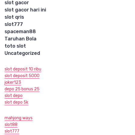
slot gacor
slot gacor hari ini
slot qris
slot777
spaceman88
Taruhan Bola
toto slot
Uncategorized
slot deposit 10 ribu
slot deposit 5000
joker123
depo 25 bonus 25
slot depo
slot depo 5k
mahjong ways
slot88
slot777