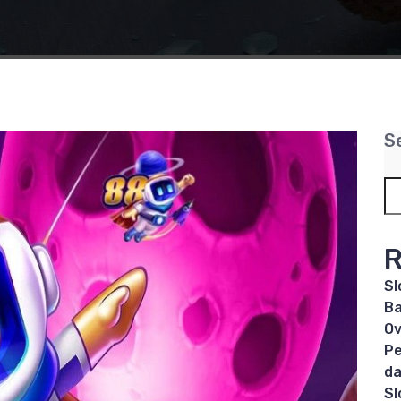
S
R
Sl
Ba
Ov
Pe
da
Sl