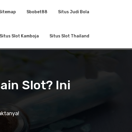
Sitemap
Sbobet88
Situs Judi Bola
Situs Slot Kamboja
Situs Slot Thailand
in Slot? Ini
aktanya!