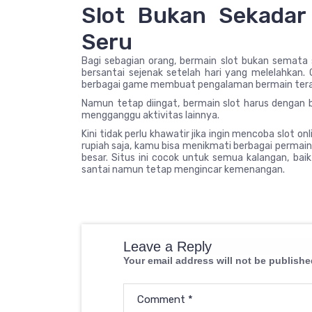
Slot Bukan Sekadar 
Seru
Bagi sebagian orang, bermain slot bukan semata 
bersantai sejenak setelah hari yang melelahkan. Gr
berbagai game membuat pengalaman bermain ter
Namun tetap diingat, bermain slot harus dengan 
mengganggu aktivitas lainnya.
Kini tidak perlu khawatir jika ingin mencoba slot
rupiah saja, kamu bisa menikmati berbagai permai
besar. Situs ini cocok untuk semua kalangan, b
santai namun tetap mengincar kemenangan.
Leave a Reply
Your email address will not be publishe
Comment
*