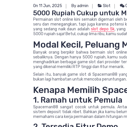
On 11 Jun, 2025
By admin
Slot
0
5000 Rupiah Cukup untuk Mul
Permainan slot online kini semakin digemari oleh
seru dan menegangkan, tapi juga karena potensi 
yang sedang naik daun adalah
slot depo 5k
, yang
5000 rupiah saja! Betul, cukup lima ribu, kamu sud
Modal Kecil, Peluang
Banyak orang berpikir bahwa bermain slot onl
sebaliknya. Dengan hanya 5000 rupiah, kamu sudah
menghadirkan berbagai game slot dari provider te
yang dikenal memiliki RTP tinggi dan fitur menarik.
Selain itu, banyak game slot di Spaceman88 yang
bukan lagi hambatan untuk mencoba peruntungan.
Kenapa Memilih Spa
1. Ramah untuk Pemula
Spaceman88 sangat cocok untuk pemula. Antar
sistem deposit tidak ribet. Bahkan jika kamu bel
memahami cara kerja permainan dalam hitungan m
2. Tersedia Fitur Demo