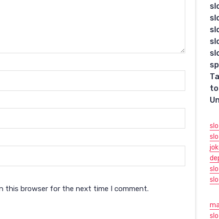
sl
sl
sl
sl
sl
s
Ta
to
Un
slo
sl
jo
de
sl
sl
n this browser for the next time I comment.
ma
sl