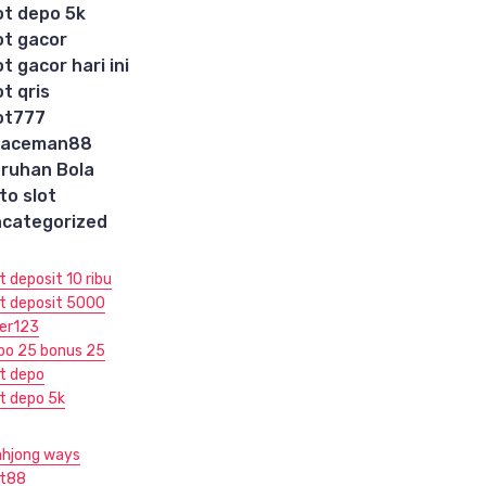
ot depo 5k
ot gacor
ot gacor hari ini
ot qris
ot777
paceman88
ruhan Bola
to slot
categorized
t deposit 10 ribu
ot deposit 5000
ker123
po 25 bonus 25
ot depo
ot depo 5k
hjong ways
ot88