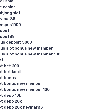
di Bola
ve casino
hjong slot
eymar88
ympus1000
obet
bobet88
tus deposit 5000
tus slot bonus new member
tus slot bonus new member 100
ot
ot bet 200
ot bet kecil
ot bonus
ot bonus new member
ot bonus new member 100
ot depo 10k
ot depo 20k
ot depo 20k neymar88