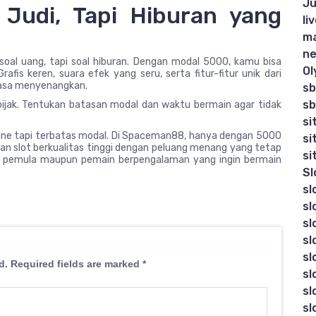
Ju
Judi, Tapi Hiburan yang
li
ma
n
soal uang, tapi soal hiburan. Dengan modal 5000, kamu bisa
Ol
afis keren, suara efek yang seru, serta fitur-fitur unik dari
asa menyenangkan.
sb
s
bijak. Tentukan batasan modal dan waktu bermain agar tidak
si
 online tapi terbatas modal. Di Spaceman88, hanya dengan 5000
si
nan slot berkualitas tinggi dengan peluang menang yang tetap
si
aik pemula maupun pemain berpengalaman yang ingin bermain
Sl
sl
sl
sl
sl
sl
d.
Required fields are marked
*
sl
sl
sl