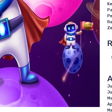
Ke
Pa
Pe
Ra
Ze
R
A
Ju
Ju
Ma
Ap
Ma