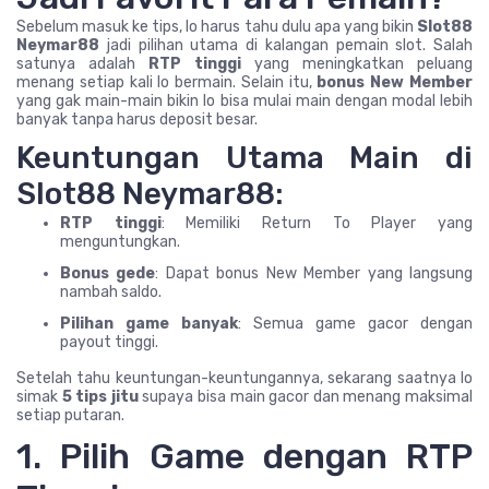
Sebelum masuk ke tips, lo harus tahu dulu apa yang bikin
Slot88
Neymar88
jadi pilihan utama di kalangan pemain slot. Salah
satunya adalah
RTP tinggi
yang meningkatkan peluang
menang setiap kali lo bermain. Selain itu,
bonus New Member
yang gak main-main bikin lo bisa mulai main dengan modal lebih
banyak tanpa harus deposit besar.
Keuntungan Utama Main di
Slot88 Neymar88:
RTP tinggi
: Memiliki Return To Player yang
menguntungkan.
Bonus gede
: Dapat bonus New Member yang langsung
nambah saldo.
Pilihan game banyak
: Semua game gacor dengan
payout tinggi.
Setelah tahu keuntungan-keuntungannya, sekarang saatnya lo
simak
5 tips jitu
supaya bisa main gacor dan menang maksimal
setiap putaran.
1. Pilih Game dengan RTP