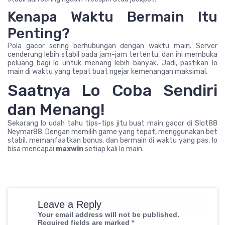
Kenapa Waktu Bermain Itu
Penting?
Pola gacor sering berhubungan dengan waktu main. Server
cenderung lebih stabil pada jam-jam tertentu, dan ini membuka
peluang bagi lo untuk menang lebih banyak. Jadi, pastikan lo
main di waktu yang tepat buat ngejar kemenangan maksimal.
Saatnya Lo Coba Sendiri
dan Menang!
Sekarang lo udah tahu tips-tips jitu buat main gacor di Slot88
Neymar88. Dengan memilih game yang tepat, menggunakan bet
stabil, memanfaatkan bonus, dan bermain di waktu yang pas, lo
bisa mencapai
maxwin
setiap kali lo main.
Leave a Reply
Your email address will not be published.
Required fields are marked
*