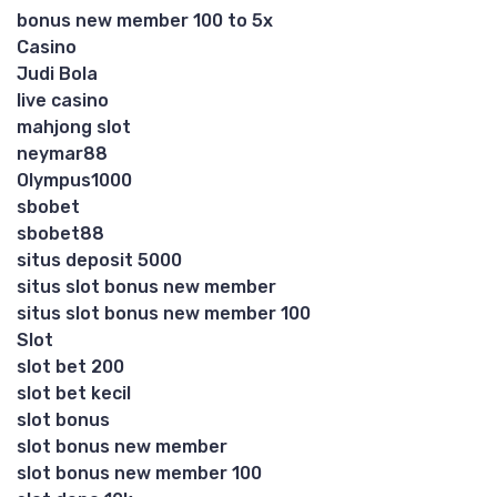
bonus new member 100 to 5x
Casino
Judi Bola
live casino
mahjong slot
neymar88
Olympus1000
sbobet
sbobet88
situs deposit 5000
situs slot bonus new member
situs slot bonus new member 100
Slot
slot bet 200
slot bet kecil
slot bonus
slot bonus new member
slot bonus new member 100