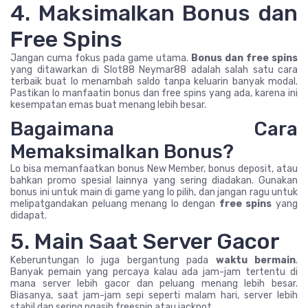
4. Maksimalkan Bonus dan
Free Spins
Jangan cuma fokus pada game utama.
Bonus dan free spins
yang ditawarkan di Slot88 Neymar88 adalah salah satu cara
terbaik buat lo menambah saldo tanpa keluarin banyak modal.
Pastikan lo manfaatin bonus dan free spins yang ada, karena ini
kesempatan emas buat menang lebih besar.
Bagaimana Cara
Memaksimalkan Bonus?
Lo bisa memanfaatkan bonus New Member, bonus deposit, atau
bahkan promo spesial lainnya yang sering diadakan. Gunakan
bonus ini untuk main di game yang lo pilih, dan jangan ragu untuk
melipatgandakan peluang menang lo dengan
free spins
yang
didapat.
5. Main Saat Server Gacor
Keberuntungan lo juga bergantung pada
waktu bermain
.
Banyak pemain yang percaya kalau ada jam-jam tertentu di
mana server lebih gacor dan peluang menang lebih besar.
Biasanya, saat jam-jam sepi seperti malam hari, server lebih
stabil dan sering ngasih freespin atau jackpot.