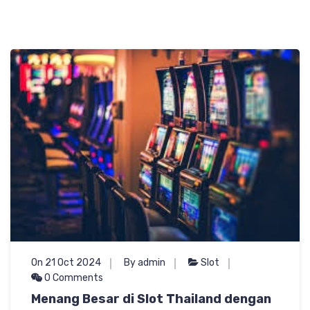
On 21 Oct 2024
By admin
Slot
0 Comments
Menang Besar di Slot Thailand dengan