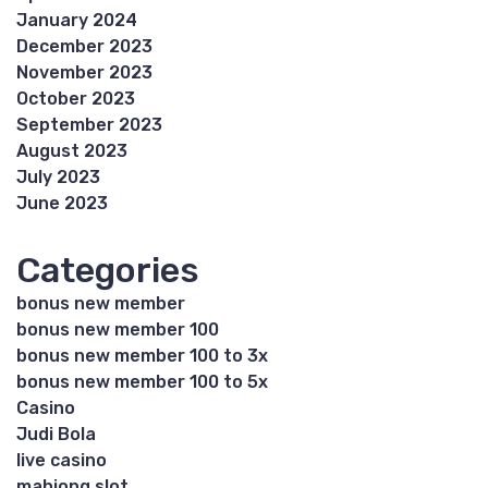
January 2024
December 2023
November 2023
October 2023
September 2023
August 2023
July 2023
June 2023
Categories
bonus new member
bonus new member 100
bonus new member 100 to 3x
bonus new member 100 to 5x
Casino
Judi Bola
live casino
mahjong slot