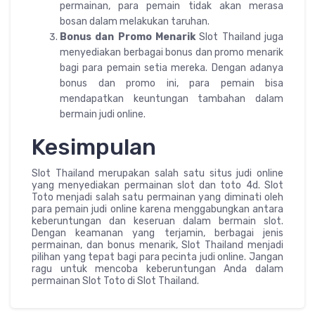
permainan, para pemain tidak akan merasa
bosan dalam melakukan taruhan.
Bonus dan Promo Menarik
Slot Thailand juga
menyediakan berbagai bonus dan promo menarik
bagi para pemain setia mereka. Dengan adanya
bonus dan promo ini, para pemain bisa
mendapatkan keuntungan tambahan dalam
bermain judi online.
Kesimpulan
Slot Thailand merupakan salah satu situs judi online
yang menyediakan permainan slot dan toto 4d. Slot
Toto menjadi salah satu permainan yang diminati oleh
para pemain judi online karena menggabungkan antara
keberuntungan dan keseruan dalam bermain slot.
Dengan keamanan yang terjamin, berbagai jenis
permainan, dan bonus menarik, Slot Thailand menjadi
pilihan yang tepat bagi para pecinta judi online. Jangan
ragu untuk mencoba keberuntungan Anda dalam
permainan Slot Toto di Slot Thailand.