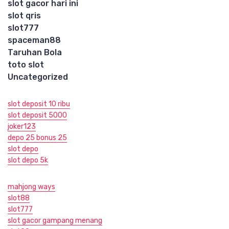
slot gacor hari ini
slot qris
slot777
spaceman88
Taruhan Bola
toto slot
Uncategorized
slot deposit 10 ribu
slot deposit 5000
joker123
depo 25 bonus 25
slot depo
slot depo 5k
mahjong ways
slot88
slot777
slot gacor gampang menang