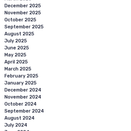
December 2025
November 2025
October 2025
September 2025
August 2025
July 2025
June 2025
May 2025
April 2025
March 2025
February 2025
January 2025
December 2024
November 2024
October 2024
September 2024
August 2024
July 2024