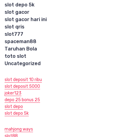
slot depo 5k
slot gacor
slot gacor hari ini
slot qris
slot777
spaceman88
Taruhan Bola
toto slot
Uncategorized
slot deposit 10 ribu
slot deposit 5000
joker123
depo 25 bonus 25
slot depo
slot depo 5k
mahjong ways
slot88