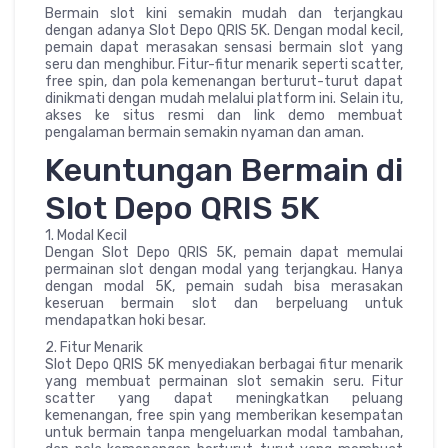
Bermain slot kini semakin mudah dan terjangkau
dengan adanya Slot Depo QRIS 5K. Dengan modal kecil,
pemain dapat merasakan sensasi bermain slot yang
seru dan menghibur. Fitur-fitur menarik seperti scatter,
free spin, dan pola kemenangan berturut-turut dapat
dinikmati dengan mudah melalui platform ini. Selain itu,
akses ke situs resmi dan link demo membuat
pengalaman bermain semakin nyaman dan aman.
Keuntungan Bermain di
Slot Depo QRIS 5K
1. Modal Kecil
Dengan Slot Depo QRIS 5K, pemain dapat memulai
permainan slot dengan modal yang terjangkau. Hanya
dengan modal 5K, pemain sudah bisa merasakan
keseruan bermain slot dan berpeluang untuk
mendapatkan hoki besar.
2. Fitur Menarik
Slot Depo QRIS 5K menyediakan berbagai fitur menarik
yang membuat permainan slot semakin seru. Fitur
scatter yang dapat meningkatkan peluang
kemenangan, free spin yang memberikan kesempatan
untuk bermain tanpa mengeluarkan modal tambahan,