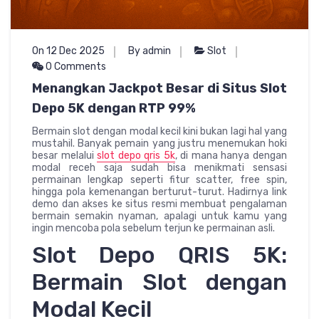
On 12 Dec 2025
By admin
Slot
0 Comments
Menangkan Jackpot Besar di Situs Slot
Depo 5K dengan RTP 99%
Bermain slot dengan modal kecil kini bukan lagi hal yang
mustahil. Banyak pemain yang justru menemukan hoki
besar melalui
slot depo qris 5k
, di mana hanya dengan
modal receh saja sudah bisa menikmati sensasi
permainan lengkap seperti fitur scatter, free spin,
hingga pola kemenangan berturut-turut. Hadirnya link
demo dan akses ke situs resmi membuat pengalaman
bermain semakin nyaman, apalagi untuk kamu yang
ingin mencoba pola sebelum terjun ke permainan asli.
Slot Depo QRIS 5K:
Bermain Slot dengan
Modal Kecil