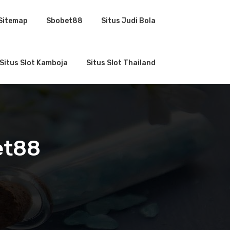
Sitemap
Sbobet88
Situs Judi Bola
Situs Slot Kamboja
Situs Slot Thailand
et88