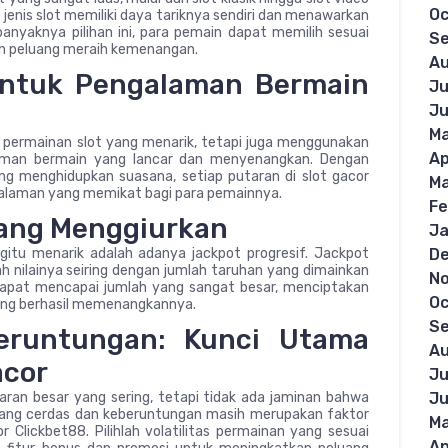
Oc
jenis slot memiliki daya tariknya sendiri dan menawarkan
nyaknya pilihan ini, para pemain dapat memilih sesuai
S
n peluang meraih kemenangan.
Au
 untuk Pengalaman Bermain
Ju
Ju
Ma
 permainan slot yang menarik, tetapi juga menggunakan
Ap
laman bermain yang lancar dan menyenangkan. Dengan
g menghidupkan suasana, setiap putaran di slot gacor
Ma
alaman yang memikat bagi para pemainnya.
Fe
yang Menggiurkan
Ja
itu menarik adalah adanya jackpot progresif. Jackpot
D
h nilainya seiring dengan jumlah taruhan yang dimainkan
N
 dapat mencapai jumlah yang sangat besar, menciptakan
Oc
ang berhasil memenangkannya.
S
beruntungan: Kunci Utama
Au
acor
Ju
ran besar yang sering, tetapi tidak ada jaminan bahwa
Ju
yang cerdas dan keberuntungan masih merupakan faktor
Ma
Clickbet88. Pilihlah volatilitas permainan yang sesuai
Ap