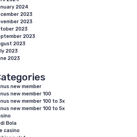
nuary 2024
ecember 2023
ovember 2023
tober 2023
eptember 2023
gust 2023
ly 2023
ne 2023
ategories
onus new member
nus new member 100
nus new member 100 to 3x
nus new member 100 to 5x
sino
di Bola
ve casino