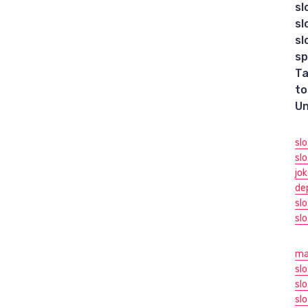
sl
sl
sl
s
Ta
to
Un
slo
sl
jo
de
sl
sl
ma
sl
sl
sl