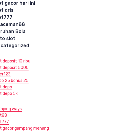
ot gacor hari ini
ot qris
ot777
paceman88
ruhan Bola
to slot
categorized
t deposit 10 ribu
ot deposit 5000
ker123
po 25 bonus 25
ot depo
ot depo 5k
hjong ways
ot88
ot777
ot gacor gampang menang