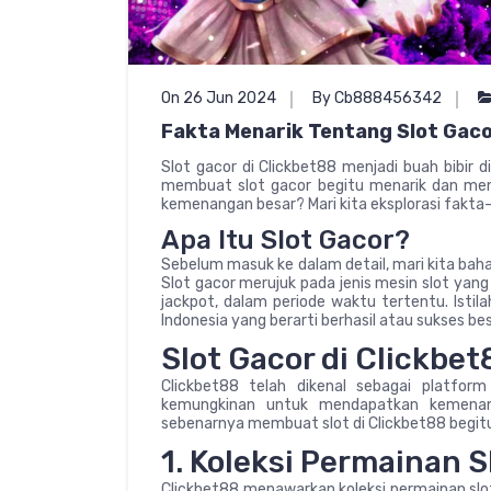
On 26 Jun 2024
By Cb888456342
Fakta Menarik Tentang Slot Gaco
Slot gacor di Clickbet88 menjadi buah bibir 
membuat slot gacor begitu menarik dan men
kemenangan besar? Mari kita eksplorasi fakta
Apa Itu Slot Gacor?
Sebelum masuk ke dalam detail, mari kita baha
Slot gacor merujuk pada jenis mesin slot yan
jackpot, dalam periode waktu tertentu. Istila
Indonesia yang berarti berhasil atau sukses bes
Slot Gacor di Clickbet
Clickbet88 telah dikenal sebagai platfo
kemungkinan untuk mendapatkan kemenan
sebenarnya membuat slot di Clickbet88 begitu 
1. Koleksi Permainan S
Clickbet88 menawarkan koleksi permainan slot y