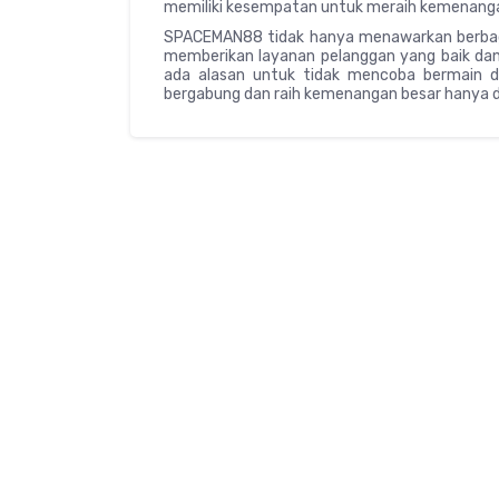
memiliki kesempatan untuk meraih kemenangan
SPACEMAN88 tidak hanya menawarkan berbagai 
memberikan layanan pelanggan yang baik dan
ada alasan untuk tidak mencoba bermain di
bergabung dan raih kemenangan besar hanya den