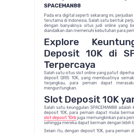
SPACEMAN88
Pada era digital seperti sekarang ini, perjudi
terutama di Indonesia. Salah satu bentuk perju
dengan banyaknya situs judi online yang 
diandalkan dan memenuhi kebutuhan para pem
Explore Keuntun
Deposit 10K di S
Terpercaya
Salah satu situs slot online yang patut dipe
deposit QRIS 10K, yang membuatnya semakin
terjangkau, para pemain dapat meras
menguntungkan.
Slot Deposit 10K 
Salah satu keunggulan SPACEMAN88 adalah
deposit 10K, para pemain dapat mulai berm
slot deposit 10rb
juga memungkinkan para pema
sehingga mereka dapat bermain dengan lebih bi
Selain itu, dengan deposit 10K, para pemain 