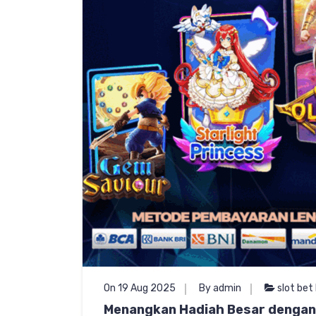
On 19 Aug 2025
By admin
slot bet 
Menangkan Hadiah Besar dengan 