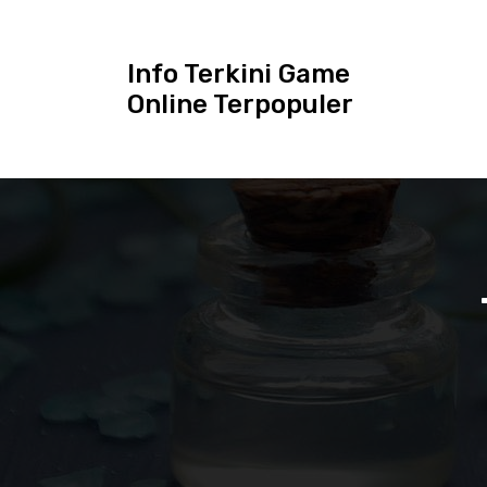
S
k
i
Info Terkini Game
p
Online Terpopuler
t
o
c
o
n
t
e
n
t